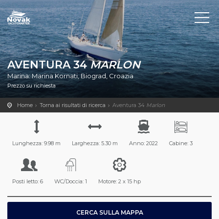
AVENTURA 34
MARLON
Marina: Marina Kornati, Biograd, Croazia
Prezzo su richiesta
Home
Torna ai risultati di ricerca
Aventura 34
Marlon
Lunghezza: 9.98 m
Larghezza: 5.30 m
Anno: 2022
Cabine: 3
Posti letto: 6
WC/Doccia: 1
Motore: 2 x 15 hp
CERCA SULLA MAPPA