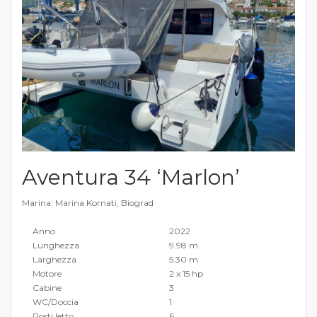
Aventura 34 ‘Marlon’
Marina: Marina Kornati, Biograd
Anno
2022
Lunghezza
9.98 m
Larghezza
5.30 m
Motore
2 x 15 hp
Cabine
3
WC/Doccia
1
Posti letto
6