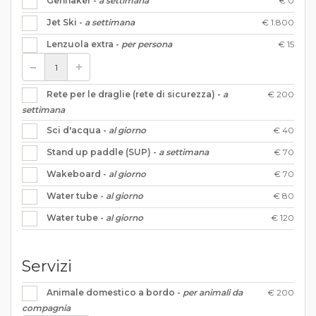
€ 0
Gennaker -
a settimana
€ 1.800
Jet Ski -
a settimana
€ 15
Lenzuola extra -
per persona
€ 200
Rete per le draglie (rete di sicurezza) -
a
settimana
€ 40
Sci d'acqua -
al giorno
€ 70
Stand up paddle (SUP) -
a settimana
€ 70
Wakeboard -
al giorno
€ 80
Water tube -
al giorno
€ 120
Water tube -
al giorno
Servizi
€ 200
Animale domestico a bordo -
per animali da
compagnia