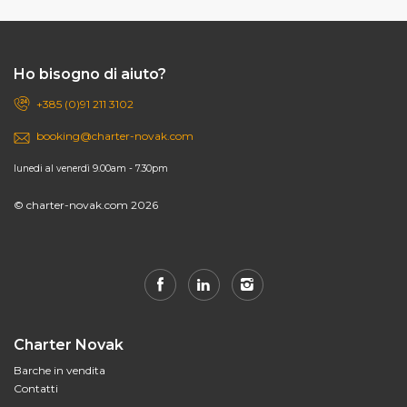
Ho bisogno di aiuto?
+385 (0)91 211 3102
booking@charter-novak.com
lunedi al venerdì 9.00am - 7.30pm
© charter-novak.com 2026
Charter Novak
Barche in vendita
Contatti