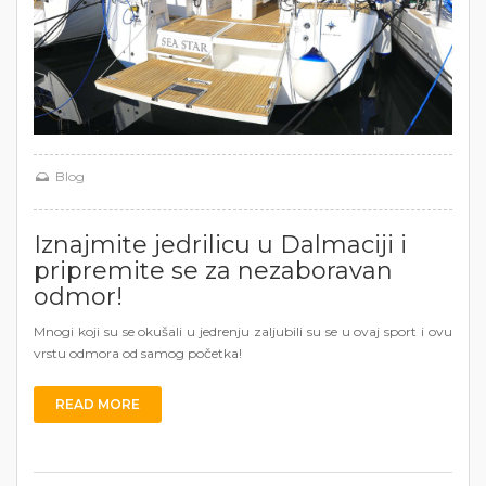
Blog
Iznajmite jedrilicu u Dalmaciji i
pripremite se za nezaboravan
odmor!
Mnogi koji su se okušali u jedrenju zaljubili su se u ovaj sport i ovu
vrstu odmora od samog početka!
READ MORE