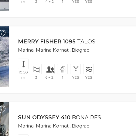
m
2
4 + 2
1
YES
YES
+
MERRY FISHER 1095
TALOS
Marina: Marina Kornati, Biograd
10.50
m
3
6 + 2
1
YES
YES
+
SUN ODYSSEY 410
BONA RES
Marina: Marina Kornati, Biograd