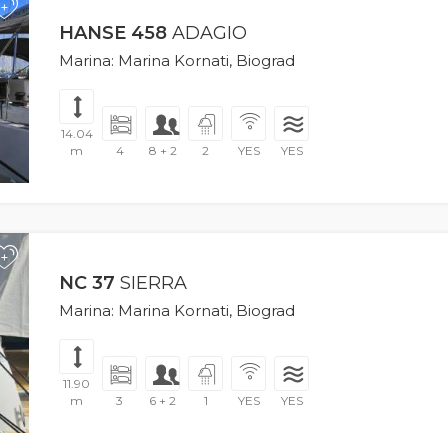
+
HANSE 458
ADAGIO
Marina: Marina Kornati, Biograd
14.04
m
4
8 + 2
2
YES
YES
+
NC 37
SIERRA
Marina: Marina Kornati, Biograd
11.90
m
3
6 + 2
1
YES
YES