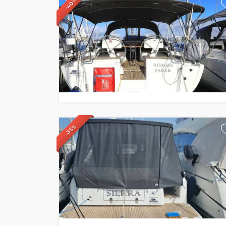
-40%
-35%