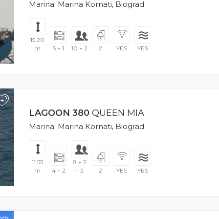
Marina: Marina Kornati, Biograd
15.20
m
5 + 1
10 + 2
2
YES
YES
+
LAGOON 380
QUEEN MIA
Marina: Marina Kornati, Biograd
11.55
8 + 2
m
4 + 2
+ 2
2
YES
YES