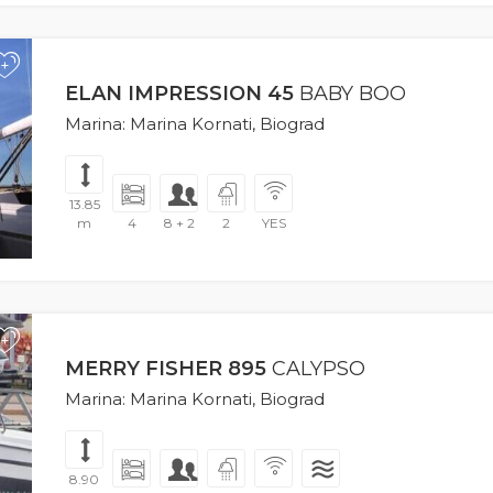
+
ELAN IMPRESSION 45
BABY BOO
Marina: Marina Kornati, Biograd
13.85
m
4
8 + 2
2
YES
+
MERRY FISHER 895
CALYPSO
Marina: Marina Kornati, Biograd
8.90