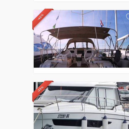
-40%
-35%