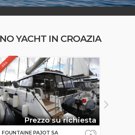
UNO YACHT IN CROAZIA
-35%
-35%
Prezzo su richiesta
FOUNTAINE PAJOT SA
NC 37
+