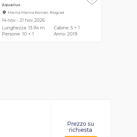
Aquarius
Sierra
Marina Marina Kornati, Biograd
Marina
14 nov - 21 nov 2026
14 nov -
Lunghezza: 13.94 m
Cabine: 5 + 1
Lunghez
Persone: 10 + 1
Anno: 2019
Persone:
Prezzo su
richiesta