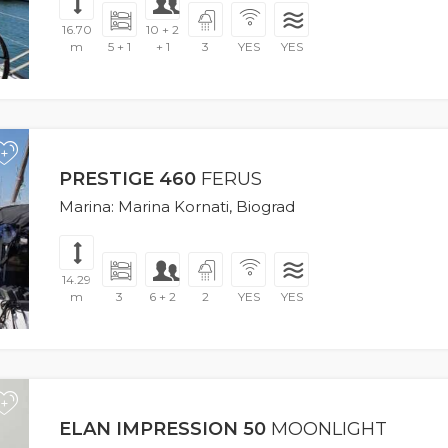
16.70
10 + 2
m
5 + 1
+ 1
3
YES
YES
+
PRESTIGE 460
FERUS
Marina: Marina Kornati, Biograd
14.29
m
3
6 + 2
2
YES
YES
+
ELAN IMPRESSION 50
MOONLIGHT