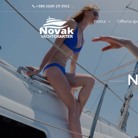
+385 (0)91 211 3102
Flotta
Offerta sp
N