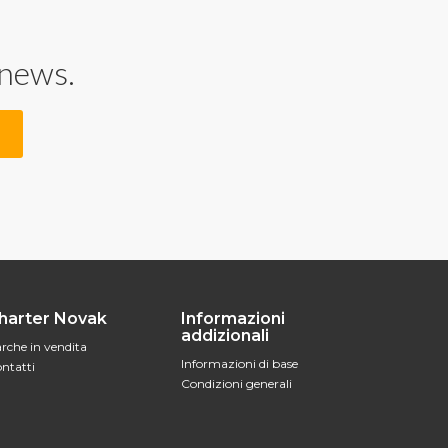
 news.
harter Novak
Informazioni
addizionali
rche in vendita
Informazioni di base
ntatti
Condizioni generali