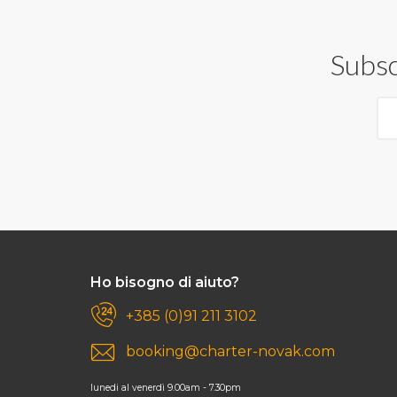
Subsc
Ho bisogno di aiuto?
+385 (0)91 211 3102
booking@charter-novak.com
lunedi al venerdì 9.00am - 7.30pm