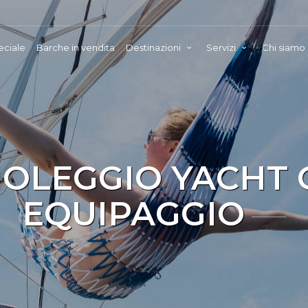
eciale
Barche in vendita
Destinazioni
Servizi
Chi siamo
OLEGGIO YACHT 
EQUIPAGGIO