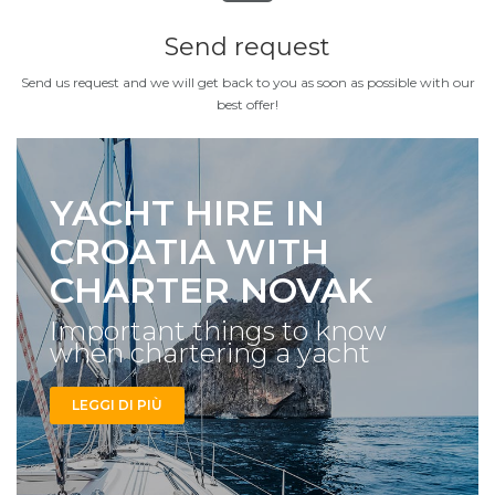
Send request
Send us request and we will get back to you as soon as possible with our
best offer!
YACHT HIRE IN
CROATIA WITH
CHARTER NOVAK
Important things to know
when chartering a yacht
LEGGI DI PIÙ