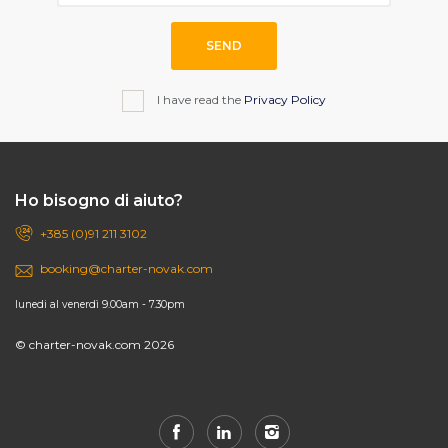
SEND
I have read the
Privacy Policy
Ho bisogno di aiuto?
+385 (0)91 211 3102
booking@charter-novak.com
lunedi al venerdì 9.00am - 7.30pm
© charter-novak.com 2026