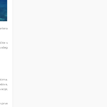
artera
čite s
vašeg
ntima.
odova,
acije,
e prve