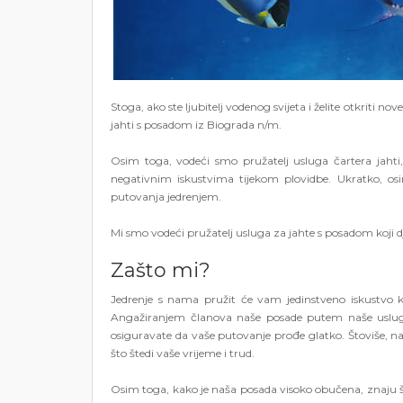
Stoga, ako ste ljubitelj vodenog svijeta i želite otkriti 
jahti s posadom iz Biograda n/m.
Osim toga, vodeći smo pružatelj usluga čartera jahti
negativnim iskustvima tijekom plovidbe. Ukratko, 
putovanja jedrenjem.
Mi smo vodeći pružatelj usluga za jahte s posadom koji 
Zašto mi?
Jedrenje s nama pružit će vam jedinstveno iskustvo k
Angažiranjem članova naše posade putem naše usluge
osiguravate da vaše putovanje prođe glatko. Štoviše, na
što štedi vaše vrijeme i trud.
Osim toga, kako je naša posada visoko obučena, znaju št