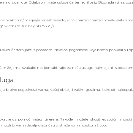
ze na druge rute. Odabirom naše usluge čarter jedrilice iz Biograda n/m s po
vak.com/images/services/crewed-yacht-charter-charter-novak-waterspor
pg" width="800" height="533" />
 usluzi čartera jahti s posadom. Neke od pogodnosti koje bismo ponudili su 
vašim željama, svakako nas kontaktirajte za našu uslugu najma jahti s posado
luga:
u brojne pogodnosti vama, vašoj obitelji i vašim gostima. Neke od najpopula
okacije uz pomoć našeg itinerera. Također možete iskusiti egzotični morski s
mogli bi vam i detaljno ispričati o istraženom morskom životu.