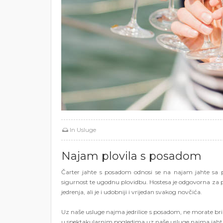
In
Usluge
Najam plovila s posadom
Čarter jahte s posadom odnosi se na najam jahte sa p
sigurnost te ugodnu plovidbu. Hostesa je odgovorna za p
jedrenja, ali je i udobniji i vrijedan svakog novčića.
Uz naše usluge najma jedrilice s posadom, ne morate brinut
u spektakularnim pogledima uz naše usluge najma jaht