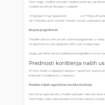
Osim toga, možete zamoliti i skipera jahte da vas odve
možete istraživati ​​što god vi zaželite.
<imgclass="img-responsive" src="https://charter-no
alt="crewed-yacht-charter-charter-novak-watersport.j
Brojne pogodnosti
Također bismo vam pružili različite pogodnosti u našoj
za sportove na vodi, besplatni WIFI i još mnogo toga.
Stoga, ako želite iskustvo jedrenja prilagođeno vama I 
Prednosti korištenja naših us
Mi smo čarter s najboljom ekipom i opremom koje pružaj
prednosti navedene su u nastavku.
Možete vidjeti egzotične morske životinje
Kao što je spomenuto, možete doživjeti neke skrivene l
Osim toga, kako naša posada ima široko lokalno znanje, 