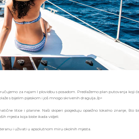
poručujemo za najam I plovidbu s posadom. Predlažemo plan putovanja koji 
plaže s bijelim pijeskom i još mnogo skrivenih dragulja./p>
atične litice i planine. Naši skiperi posjeduju opsežno lokalno znanje, što 
ih mjesta koja biste ikada vidjeli.
ranu i uživati ​​u apsolutnom miru okolnih mjesta.