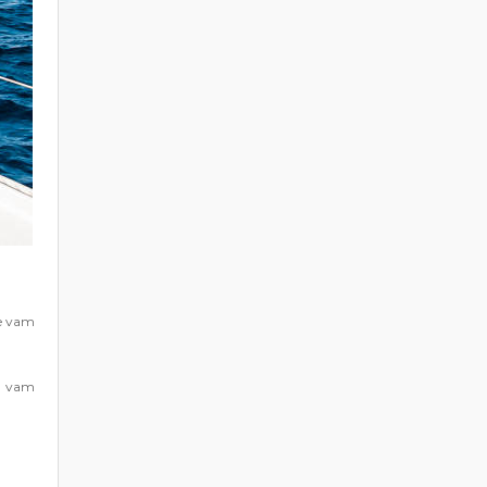
će vam
bi vam