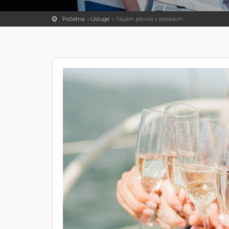
Početna
Usluge
Najam plovila s posadom