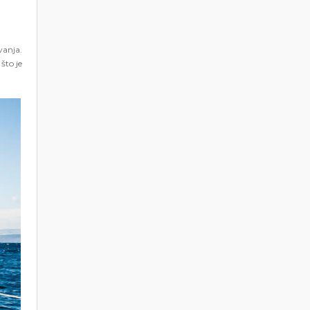
vanja.
što je