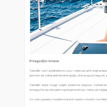
Prilagodljiv itinerar
Također vam predlažemo rutu i neke od jahti koje pre
pomoći da vidite jedinstvene špilje, očaravajuće lagune, 
Također biste mogli vidjeti predivne slapove, melodram
omogućilo da otkrijete najnevjerovatnija i neka od najljepš
Uz našu posadu možete krstariti toplim morem na Medite