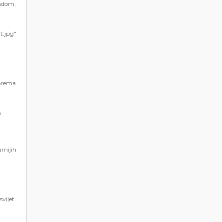
sadom,
t.jpg"
oprema
m
rnijih
vijet.