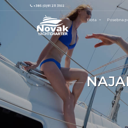
+385 (0)91 211 3102
Flota
Posebna p
NAJA