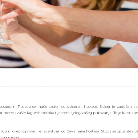
osadom. Posada se inače sastoji od skipera i hostese. Skiper je zadužen z
ripremu vaših laganih obroka tijekom cijelog vašeg putovanja. To je luksuzan
i ni o jednoj stvari, jer sve stvari održava naša hostesa. Stoga se opustite i už
i s posadom.