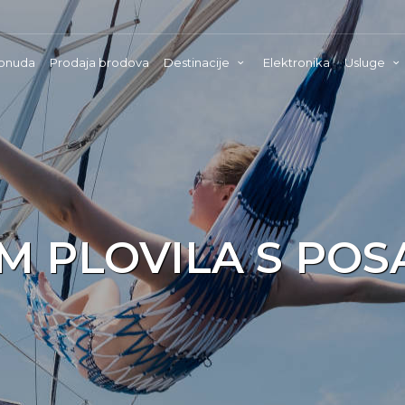
onuda
Prodaja brodova
Destinacije
Elektronika
Usluge
M PLOVILA S PO