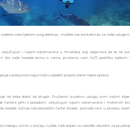
nove vodene vrste tijekom svog jedrenja , možete nas kontaktirati za naše usluge č
, uključujući i najam katamarana u Hrvatskoj, koji osigurava da se ne suo
osim što naše hostese brinu o vama, pružamo vam 24/7 podršku tijekom 
djeluje s potpunom sigurnošću slijedeći preporučene mjere opreza.
oje ne biste dobili od drugih. Pružamo izuzetnu uslugu svim našim klije
 čartera jahti s posadom, uključujući najam katamarana i motornih br
še osoblje, točnije naš posvećeni čarter broker, pomaže vam u procesu rezerv
o trebaju učiniti u slučaju nužde, naši skiperi su također obučeni za pružanj