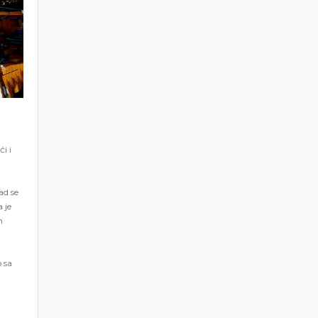
i i
ad se
 je
n
o sa