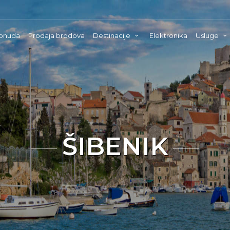
onuda
Prodaja brodova
Destinacije
Elektronika
Usluge
ŠIBENIK