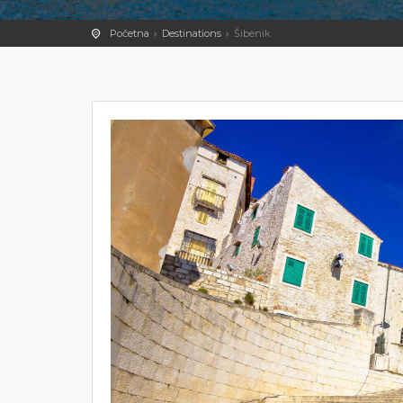
Početna
Destinations
Šibenik