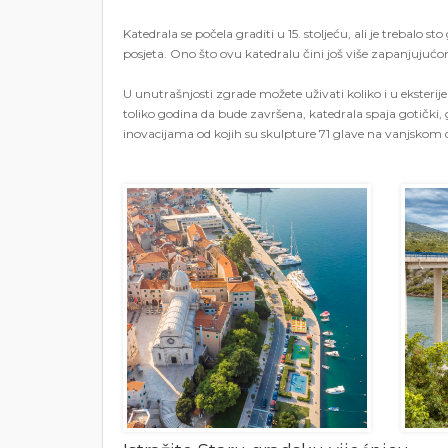
Katedrala se počela graditi u 15. stoljeću, ali je trebalo s
posjeta. Ono što ovu katedralu čini još više zapanjujuć
U unutrašnjosti zgrade možete uživati ​​koliko i u eksterijer
toliko godina da bude završena, katedrala spaja gotički, 
inovacijama od kojih su skulpture 71 glave na vanjskom di