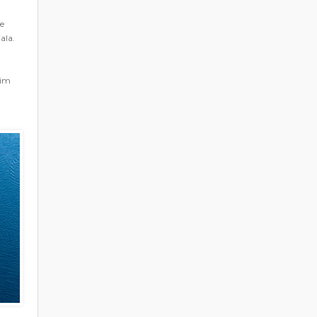
je
ala.
kim