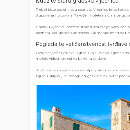
Istražite Staru gradsku vijećnicu
Trebali biste posjetiti ovu poznatu Vijećnicu jer se i o
stupovima i lukovima. Također možete naići na balustradu
Gradsku vijećnicu možete istražiti iznutra jer vam ima 
poznata kao Michele Sanmicheli. Ali morate imati na um
Pogledajte veličanstvenost tvrđave s
Ovo je najveća tvrđava u gradu koja izvana izgleda vrlo v
možete vidjeti i stojeći na balkonu tvrđave.
Pružit će vam osjećaj da ste kralj koji stoji u svojoj tvrđa
zgradu uključujući mnoge druge tvrđave unutar područja 