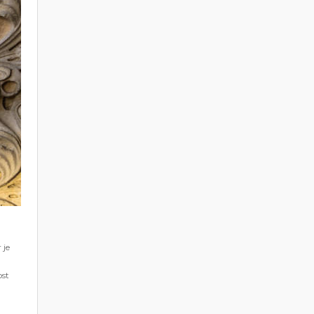
 je
ost