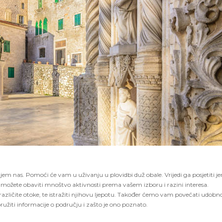
em nas. Pomoći će vam u uživanju u plovidbi duž obale. Vrijedi ga posjetiti jer
e možete obaviti mnoštvo aktivnosti prema vašem izboru i razini interesa.
 različite otoke, te istražiti njihovu ljepotu. Također ćemo vam povećati udobn
užiti informacije o području i zašto je ono poznato.