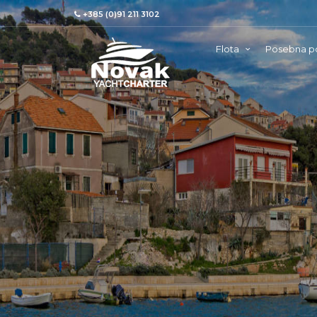
+385 (0)91 211 3102
Flota
Posebna p