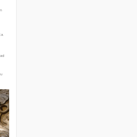
im
ta.
rad
vu