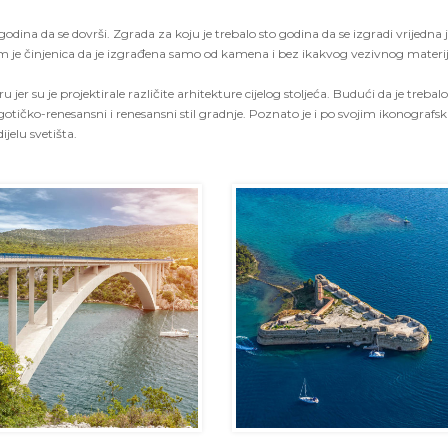
to godina da se dovrši. Zgrada za koju je trebalo sto godina da se izgradi vrijedna 
om je činjenica da je izgrađena samo od kamena i bez ikakvog vezivnog materij
u jer su je projektirale različite arhitekture cijelog stoljeća. Budući da je trebalo
gotičko-renesansni i renesansni stil gradnje. Poznato je i po svojim ikonografs
jelu svetišta.