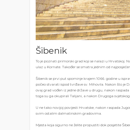
Šibenik
To je poznati primorski grad koji se nalazi u Hrvatskoj.
ulaz u Kornate. Također se smatra jednim od najposjećenij
Šibenik se prvi put spominje krajem 1066. godine u ispra
počeo stvarati ispod tvrđave sv. Mihovila. Nakon što je 
ovaj grad vođen iz jedne države u drugu, nakon raspada
toga su ga okupirali Talijani, a nakon Drugoga svjetskog 
U ne tako novijoj povijesti Hrvatske, nakon raspada Jugosl
svim ostalim dalmatinskim gradovima.
Mjesta koja sigurno ne želite propustiti dok posjetite Šibe