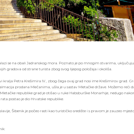
 Nalazi se na obali Jadranskog mora. Poznato je po mnogim stvarima, uključujuć
ih gradova od strane turista zbog svog lijepog položaja i okoliša.
vi kralja Petra Krešimira IV., zbog čega ovaj grad nosi ime Krešimirov grad. Gr
Dalmacija prodana Mlečanima, ušla je u sastav Mletačke države. Možemo reći da
 Mletačke republike grad je otišao u ruke Habsburške Monarhije, nedugo nako
rata postao je dio Hrvatske republike.
avije, Šibenik je počeo rasti kao turističko središte i s pravom je zauzeo mjest
nik: