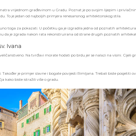
na smatra vrijednom građevinom u Gradu. Poznat je po svojim lijepim i privlačn
. To je jedan od najboljih primjera renesansnog arhitektonskog stila.
puno toga za pokazati. U početku ga je izgradila jedna od poznatih arhitektura
u da je zgrada nakon rata rekonstruirana od strane drugih poznatih arhiteka
v. Ivana
eličanstveno. Na tvrđavi morate hodati po brdu jer se nalazi na visini. Cijeli g
vi. Također je primjer slavne i bogate povijesti Rimljana. Trebali biste posjetiti o
kako biste istražili više o gradu.