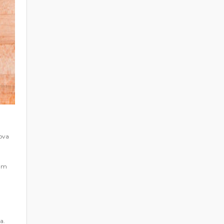
dova
vam
a.