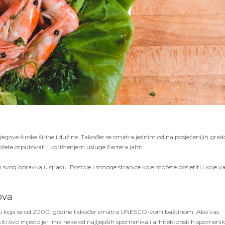
egove široke širine i dužine. Također se smatra jednim od najposjećenijih gra
žete otputovati i korištenjem usluge čartera jahti.
 svog boravka u gradu. Postoje i mnoge stranice koje možete posjetiti i koje 
ova
radu koja se od 2000. godine također smatra UNESCO-vom baštinom. Ako vas
etiti ovo mjesto jer ima neke od najljepših spomenika i arhitektonskih spomenik