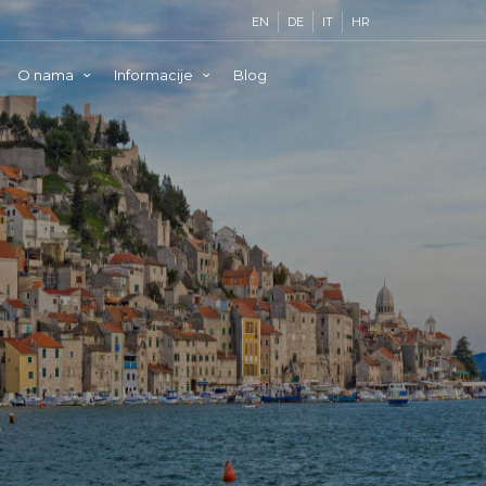
EN
DE
IT
HR
O nama
Informacije
Blog