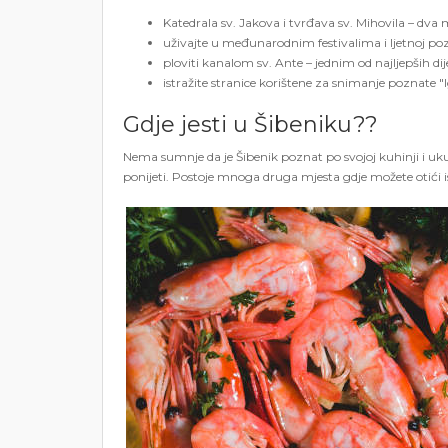
Katedrala sv. Jakova i tvrđava sv. Mihovila – dv
uživajte u međunarodnim festivalima i ljetnoj poz
ploviti kanalom sv. Ante – jednim od najljepših d
istražite stranice korištene za snimanje poznate "Ig
Gdje jesti u Šibeniku??
Nema sumnje da je Šibenik poznat po svojoj kuhinji i ukus
ponijeti. Postoje mnoga druga mjesta gdje možete otići i