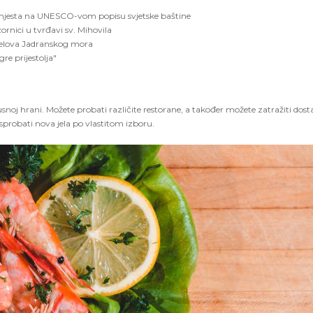
a mjesta na UNESCO-vom popisu svjetske baštine
ornici u tvrđavi sv. Mihovila
ijelova Jadranskog mora
re prijestolja"
noj hrani. Možete probati različite restorane, a također možete zatražiti dosta
sprobati nova jela po vlastitom izboru.