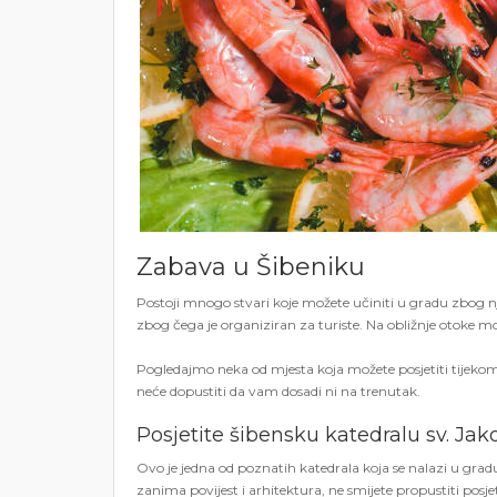
Zabava u Šibeniku
Postoji mnogo stvari koje možete učiniti u gradu zbog nj
zbog čega je organiziran za turiste. Na obližnje otoke mo
Pogledajmo neka od mjesta koja možete posjetiti tijekom
neće dopustiti da vam dosadi ni na trenutak.
Posjetite šibensku katedralu sv. Jak
Ovo je jedna od poznatih katedrala koja se nalazi u g
zanima povijest i arhitektura, ne smijete propustiti posj