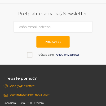
Pretplatite se na naš Newsletter.
PRIJAVI SE
Pročitao sam
Policu privatnosti
Trebate pomoć?
+385 (0)91 211 3102
booking@charter-novak.com
Ponedjeljak - Petak 9.00 - 19.30pm