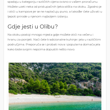
spadaju u kategoriju različitih cijena ovisno o vašem proračunu.
Možete uzeti neka od pristupačnih ljetovališta na otoku. Zgodno je
i otići u kampove jer se ne naplaćuju puno, a također ćete uživati ​​u
ljepoti prirode u njenom najboljem izdanju.
Gdje jesti u Olibu?
Na otoku postoji mnogo mjesta gdje možete otići na večeru i
hranu za ponijeti. Naći ćete tradicionalne kuhinje i jela u različitim
područjima. Preporuča se i probati nova i popularna domaća jela
kako biste svojim nepcima dopustili nešto novo.