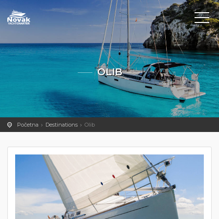
OLIB
Početna
Destinations
Olib