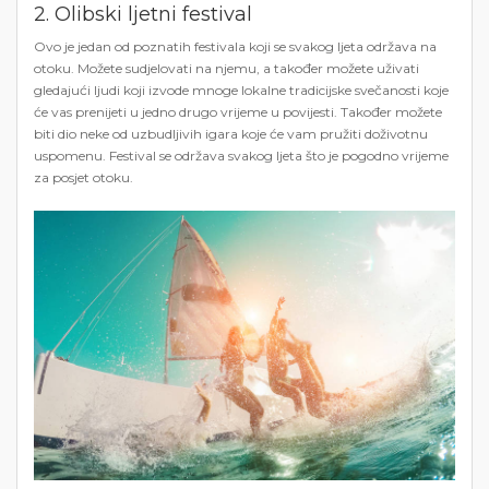
2. Olibski ljetni festival
Ovo je jedan od poznatih festivala koji se svakog ljeta održava na
otoku. Možete sudjelovati na njemu, a također možete uživati ​​
gledajući ljudi koji izvode mnoge lokalne tradicijske svečanosti koje
će vas prenijeti u jedno drugo vrijeme u povijesti. Također možete
biti dio neke od uzbudljivih igara koje će vam pružiti doživotnu
uspomenu. Festival se održava svakog ljeta što je pogodno vrijeme
za posjet otoku.