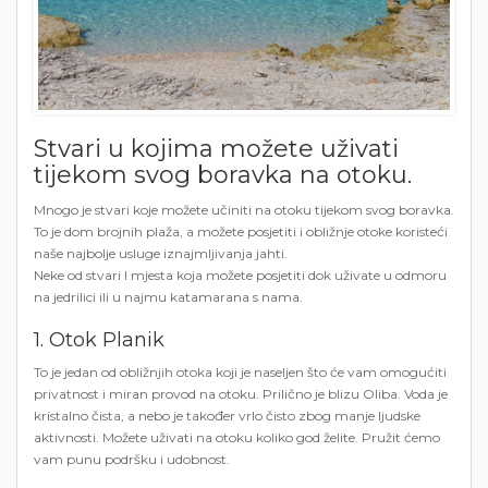
Stvari u kojima možete uživati ​​
tijekom svog boravka na otoku.
Mnogo je stvari koje možete učiniti na otoku tijekom svog boravka.
To je dom brojnih plaža, a možete posjetiti i obližnje otoke koristeći
naše najbolje usluge iznajmljivanja jahti.
Neke od stvari I mjesta koja možete posjetiti dok uživate u odmoru
na jedrilici ili u najmu katamarana s nama.
1. Otok Planik
To je jedan od obližnjih otoka koji je naseljen što će vam omogućiti
privatnost i miran provod na otoku. Prilično je blizu Oliba. Voda je
kristalno čista, a nebo je također vrlo čisto zbog manje ljudske
aktivnosti. Možete uživati ​​na otoku koliko god želite. Pružit ćemo
vam punu podršku i udobnost.