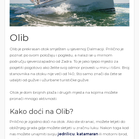
Olib
Olib je prekrasan otok smješten u sjevernoj Dalmaciji. Prilično je
poznat po svom položaju i pogledu, a nalazi se u mirnom
području sjeverozapadno od Zadra. To je jako lijepo mjesto za
posjetiti pogotovo ako želite svoj odmor provesti u miru i tišini. Broj
stanovnika na otoku nije veći od 140, što samo znači da ćete se
udaljiti od gužve i užurbane turističke gužve.
Otok je dom brojnih plaža i drugih mjesta na kojima možete
pronaći mnogo aktivnosti.
Kako doći na Olib?
Prilično je zgodno doći na otok. Ako ste stranac, možete letjeti do
obližnjeg grada gdje možete sletjeti u zračnu luku. Nakon toga kod
nas možete unajmiti svoju
jedrilicu
,
katamaran
ili motorni brod,