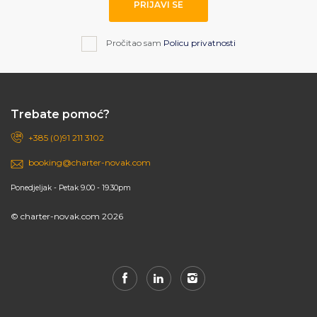
PRIJAVI SE
Pročitao sam
Policu privatnosti
Trebate pomoć?
+385 (0)91 211 3102
booking@charter-novak.com
Ponedjeljak - Petak 9.00 - 19.30pm
© charter-novak.com 2026