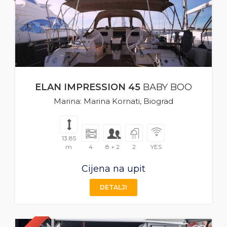
ELAN IMPRESSION 45
BABY BOO
Marina: Marina Kornati, Biograd
13.85
m
4
8 + 2
2
YES
Cijena na upit
DETALJI