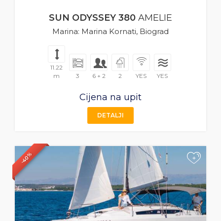
SUN ODYSSEY 380
AMELIE
Marina: Marina Kornati, Biograd
11.22
m
3
6 + 2
2
YES
YES
Cijena na upit
DETALJI
-40%
+