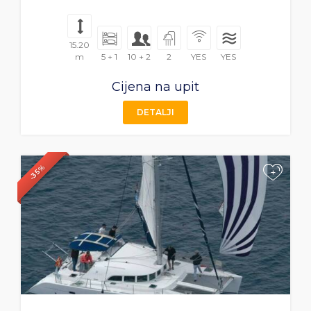
15.20
m
5 + 1
10 + 2
2
YES
YES
Cijena na upit
DETALJI
-35%
+