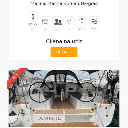
Marina: Marina Kornati, Biograd
12.35
m
3
6 + 2
2
YES
YES
Cijena na upit
DETALJI
-40%
+