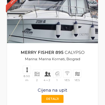
-35%
+
MERRY FISHER 895
CALYPSO
Marina: Marina Kornati, Biograd
8.90
m
2
4 + 2
1
YES
YES
Cijena na upit
DETALJI