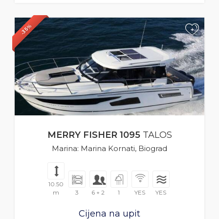
-35%
+
MERRY FISHER 1095
TALOS
Marina: Marina Kornati, Biograd
10.50
m
3
6 + 2
1
YES
YES
Cijena na upit