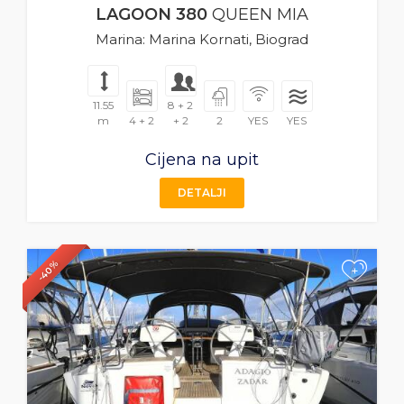
LAGOON 380
QUEEN MIA
Marina: Marina Kornati, Biograd
11.55
8 + 2
m
4 + 2
+ 2
2
YES
YES
Cijena na upit
DETALJI
-40%
+