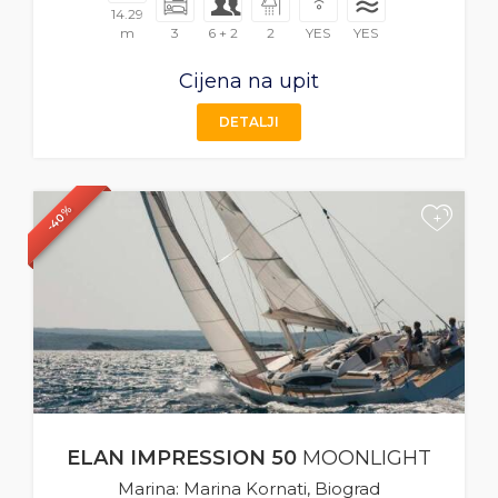
14.29
m
3
6 + 2
2
YES
YES
Cijena na upit
DETALJI
-40%
+
ELAN IMPRESSION 50
MOONLIGHT
Marina: Marina Kornati, Biograd