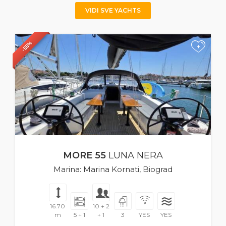
VIDI SVE YACHTS
-55%
+
MORE 55
LUNA NERA
Marina: Marina Kornati, Biograd
16.70
10 + 2
m
5 + 1
+ 1
3
YES
YES