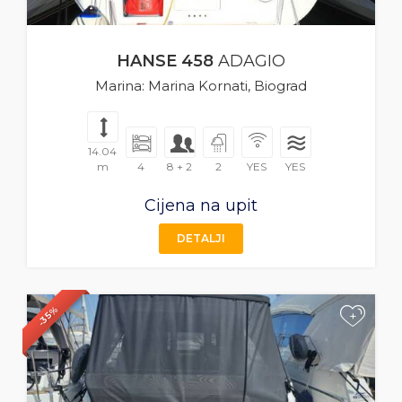
HANSE 458
ADAGIO
Marina: Marina Kornati, Biograd
14.04
m
4
8 + 2
2
YES
YES
Cijena na upit
DETALJI
-35%
+