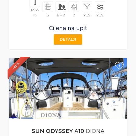
12.35
m
3
6 + 2
2
YES
YES
Cijena na upit
DETALJI
-40%
+
SUN ODYSSEY 410
DIONA