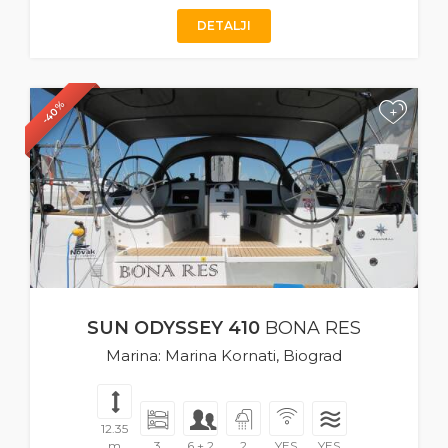
DETALJI
-40%
+
SUN ODYSSEY 410
BONA RES
Marina: Marina Kornati, Biograd
12.35
m
3
6 + 2
2
YES
YES