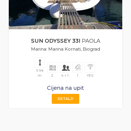
SUN ODYSSEY 33I
PAOLA
Marina: Marina Kornati, Biograd
9.96
m
2
4 + 1
1
YES
Cijena na upit
DETALJI