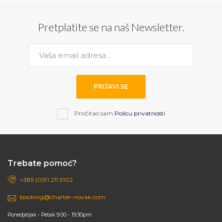
Pretplatite se na naš Newsletter.
PRIJAVI SE
Pročitao sam
Policu privatnosti
Trebate pomoć?
+385 (0)91 211 3102
booking@charter-novak.com
Ponedjeljak - Petak 9.00 - 19.30pm