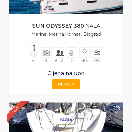
SUN ODYSSEY 380
NALA
Marina: Marina Kornati, Biograd
11.22
m
3
6 + 2
2
YES
YES
Cijena na upit
DETALJI
-40%
+