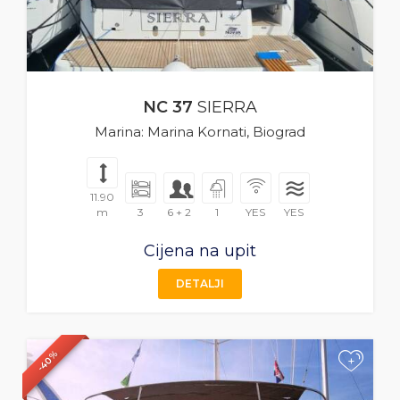
NC 37
SIERRA
Marina: Marina Kornati, Biograd
11.90
m
3
6 + 2
1
YES
YES
Cijena na upit
DETALJI
-40%
+