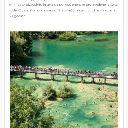
mlin za proizvodnju kruha uz pomoć energije proizvedene iz toka
vode. Ovaj mlin je osnovan u 12. stoljeću, ali je u upotrebi zadnjih
50 godina.