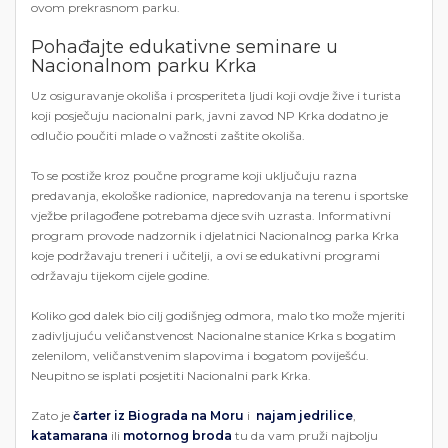
ovom prekrasnom parku.
Pohađajte edukativne seminare u
Nacionalnom parku Krka
Uz osiguravanje okoliša i prosperiteta ljudi koji ovdje žive i turista
koji posječuju nacionalni park, javni zavod NP Krka dodatno je
odlučio poučiti mlade o važnosti zaštite okoliša.
To se postiže kroz poučne programe koji uključuju razna
predavanja, ekološke radionice, napredovanja na terenu i sportske
vježbe prilagođene potrebama djece svih uzrasta. Informativni
program provode nadzornik i djelatnici Nacionalnog parka Krka
koje podržavaju treneri i učitelji, a ovi se edukativni programi
održavaju tijekom cijele godine.
Koliko god dalek bio cilj godišnjeg odmora, malo tko može mjeriti
zadivljujuću veličanstvenost Nacionalne stanice Krka s bogatim
zelenilom, veličanstvenim slapovima i bogatom poviješću.
Neupitno se isplati posjetiti Nacionalni park Krka.
Zato je
čarter iz Biograda na Moru
i
najam jedrilice
,
katamarana
ili
motornog broda
tu da vam pruži najbolju