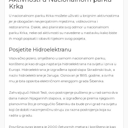
Krka
U nacionalnom parku Krka možete uživati ​​u brojnim aktivnostima
jer je obogaćen nevjerojatnim mjestima, vidikovcima i
restoranima. Dakle, ako planirate svoj odmor u nacionalnom
parku Krka, neke od aktivnosti su navedene u nastavku kako biste
ih mogli popisati i obaviti tijekom svog posjeta.
Posjetite Hidroelektranu
Visovačko jezero, smješteno u samom nacionalnom parku,
korišteno je kao druga najstarija hidroelektrana na svijetu i prva u
Europi. Hidroelektrana je izgrađena ispod slapa Skradinski buk, a
naziv hidroelektrane je Jaruga. Osnovan je 1895. godine, a svrha
mu je bila opskrba električnom energijom grada Šibenika.
Zahvaljujući Nikoli Tesli, ovo postrojenje pušteno je u rad samo dva
dana nakon Nijagarinih slapova, a izgrađeno je prema njegovim
planovima što je omogućilo Šibeniku da bude prvi grad na svijetu
koji će dobiti naizmjeničnu struju za razna postrojenja koja su
radila u gradu.
Površina ovog jezera je 2000 četvornih metara i korišteno je kao