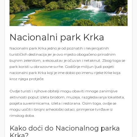
Nacionalni park Krka
Nacionalni park Krka jedno je od poznatih i nevjerojatnih
turističkih destinacija jer je ovo mjesto obogaćeno prirodnim
bujnim zelenilom, a ekosustav je očuvan i netaknut. Zbog toga se
park koristi u obrazovne svrhe. Godišnje milijun ljudi posjeti
nacionalni park Krka koji je ime dobio po imenu rijeke Krke koja
kroz njega protječe.
Ovdje turisti i njihove obitelji mogu obaviti mnoge zanimljive
aktivnosti poput izleta brodom, muzeja, razgledavanja lokaliteta,
posjeta suvenirnicama, izleta i restorana. Osim toga, ovdje se
mogu uočiti i brojni arheološki ostaci, primjerice tvrđave iz
rimskog doba.
Kako doći do Nacionalnog parka
Krka?