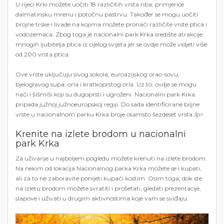
U rijeci Krki možete uočiti 18 različitih vrsta riba, primjerice
dalmatinsku mrenu i potočnu pastrvu. Također se mogu uočiti
brojne trske i livade na kojima možete pronaći različite vrste ptica i
vodozemaca. Zbog toga je nacionalni park Krka središte atrakcije
mnogih ljubitelja ptica iz cijelog svijeta jer se ovdje može vidjeti više
od 200 vrsta ptica.
Ove vrste uključuju sivog sokola, euroazijskog orao-sovu,
bjeloglavog supa, orla i kratkoprstog orla. Uz to, ovdje se mogu
naći i šišmiši koji su dugoprsti i ugroženi. Nacionalni park Krka
pripada južnoj južnoeuropskoj regiji. Do sada identificirane biljne
vrste u nacionalnom parku Krka broje osamsto šezdeset vrsta./p>
Krenite na izlete brodom u nacionalni
park Krka
Za uživanje u najboljem pogledu možete krenuti na izlete brodom.
Na nekim od lokacija Nacionalnog parka Krka možete se i kupati,
ali za to ne zaboravite ponijeti kupaći kostim. Osim toga, dok ste
na izletu brodom možete svratiti i prošetati, gledati prezentacije,
slapove i uživati ​​u drugim aktivnostima koje vam se sviđaju.