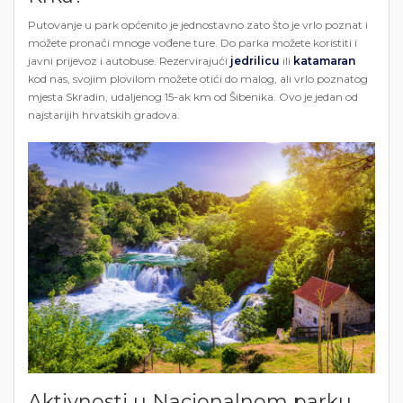
Putovanje u park općenito je jednostavno zato što je vrlo poznat i
možete pronaći mnoge vođene ture. Do parka možete koristiti i
javni prijevoz i autobuse. Rezervirajući
jedrilicu
ili
katamaran
kod nas, svojim plovilom možete otići do malog, ali vrlo poznatog
mjesta Skradin, udaljenog 15-ak km od Šibenika. Ovo je jedan od
najstarijih hrvatskih gradova.
Aktivnosti u Nacionalnom parku