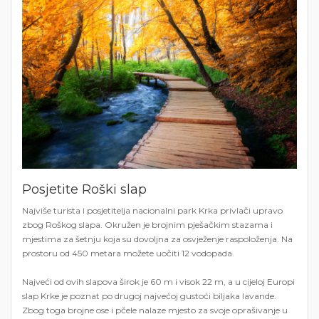
Posjetite Roški slap
Najviše turista i posjetitelja nacionalni park Krka privlači upravo
zbog Roškog slapa. Okružen je brojnim pješačkim stazama i
mjestima za šetnju koja su dovoljna za osvježenje raspoloženja. Na
prostoru od 450 metara možete uočiti 12 vodopada.
Najveći od ovih slapova širok je 60 m i visok 22 m, a u cijeloj Europi
slap Krke je poznat po drugoj najvećoj gustoći biljaka lavande.
Zbog toga brojne ose i pčele nalaze mjesto za svoje oprašivanje u