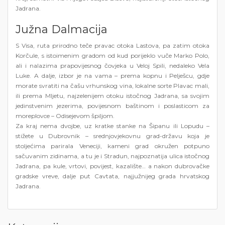
Jadrana.
Južna Dalmacija
S Visa, ruta prirodno teče pravac otoka Lastova, pa zatim otoka
Korčule, s istoimenim gradom od kud porijeklo vuče Marko Polo,
ali i nalazima prapovijesnog čovjeka u Veloj Spili, nedaleko Vela
Luke. A dalje, izbor je na vama – prema kopnu i Pelješcu, gdje
morate svratiti na čašu vrhunskog vina, lokalne sorte Plavac mali,
ili prema Mljetu, najzelenijem otoku istočnog Jadrana, sa svojim
jedinstvenim jezerima, povijesnom baštinom i poslasticom za
moreplovce – Odisejevom špiljom.
Za kraj nema dvojbe, uz kratke stanke na Šipanu ili Lopudu –
stižete u Dubrovnik – srednjovjekovnu grad-državu koja je
stoljećima parirala Veneciji, kameni grad okružen potpuno
sačuvanim zidinama, a tu je i Stradun, najpoznatija ulica istočnog
Jadrana, pa kule, vrtovi, povijest, kazalište… a nakon dubrovačke
gradske vreve, dalje put Cavtata, najjužnijeg grada hrvatskog
Jadrana.