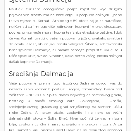
Nautički turizam omogućava posjet mjestima koje drugim
prijevoznim sredstvima ne biste vidjeli ili potpuno doživjeli – jedno
takvo mjesto su Kornati. Arhipelag s 89 otoka raj je za nautičare,
no Kornati su i mnogo više: jedinstveni kopneni i morski ekosustav,
povijesno razmeđe mora i kopna te riznica etnološke baštine. I dok
će vas Kornati pratiti u vašem putovanju južno, svakako svratite i
do obale: Zadar, liburnijski rimski velegrad, Šibenik, arhitektonski
biser sjeverne Dalmacije, ali nikako nemojte propustiti uvući se u
ušće rijeke Krke, sve do Skradina, kako biste s vašeg plovila doživjeli
dašak kopnene Dalmacije.
Središnja Dalmacija
Vaše putovanje prema jugu istočnog Jadrana dovodi vas do
nezaobilaznih kopnenih postaja: Trogira, romaničkog bisera pod
zaštitom UNESCO-a, Splita, danas najvećeg dalmatinskog grada,
nastalog u palači rimskog cara Dioklecijana, i Omiša,
srednjovjekovnog gusarskog grad smještenog na samom ušću
rijeke Cetine. A nakon obale, zaplovite i na neke od većih
dalmatinskih otoka – Šolta, Brač, Hvar opčiniti će vas mirisom
bilja, zvukom cvrčka i naravno svježom morskom ribom. A za
kraj, samotni Vis i njegov susjed Biševo, najistureniji otoci istočnog