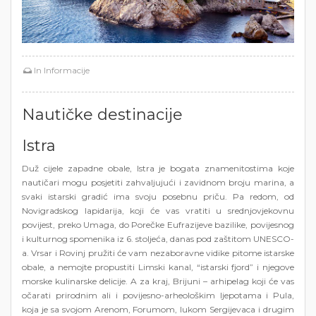
In
Informacije
Nautičke destinacije
Istra
Duž cijele zapadne obale, Istra je bogata znamenitostima koje
nautičari mogu posjetiti zahvaljujući i zavidnom broju marina, a
svaki istarski gradić ima svoju posebnu priču. Pa redom, od
Novigradskog lapidarija, koji će vas vratiti u srednjovjekovnu
povijest, preko Umaga, do Porečke Eufrazijeve bazilike, povijesnog
i kulturnog spomenika iz 6. stoljeća, danas pod zaštitom UNESCO-
a. Vrsar i Rovinj pružiti će vam nezaboravne vidike pitome istarske
obale, a nemojte propustiti Limski kanal, “istarski fjord” i njegove
morske kulinarske delicije. A za kraj, Brijuni – arhipelag koji će vas
očarati prirodnim ali i povijesno-arheološkim ljepotama i Pula,
koja je sa svojom Arenom, Forumom, lukom Sergijevaca i drugim