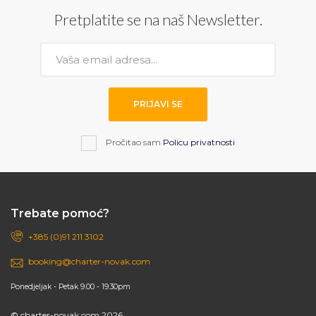
Pretplatite se na naš Newsletter.
PRIJAVI SE
Pročitao sam
Policu privatnosti
Trebate pomoć?
+385 (0)91 211 3102
booking@charter-novak.com
Ponedjeljak - Petak 9.00 - 19.30pm
© charter-novak.com 2026