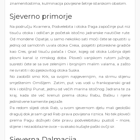
znamenitostima, kulminacija povijesne šetnje istarskom obalom.
Sjeverno primorje
Na području Kvarnera, Podvelebita i otoka Paga započinje put niz
tisuću otoka i odličan je početak istočno jadranske nautičke rute.
Od mondene Opatije, u samo nekoliko sati moći ćete se opustiti u
jednoj od samotnih uvala otoka Cresa, posjetiti pitoreskne gradiće
kao Cres, grad tisuću palača i Osor, kojeg od otoka Lošinja dijeli
plovni kanal iz rimskog doba. Ploveći vanjskom rutom južnije,
susresti ćete se sa sve zelenijim i brojnijim malim valama, a zašto
ne svratiti i do pjeskovitog otoka Suska.
No zaobišli smo Krk, sa svojim najsjevernijim, na strmu stijenu
smještenim Omišljem. Zatim, put vas vodi u frankopanski grad
Krk i obližnji Punat, jednu od većih marina istočnog Jadrana te za
kraj, kada ste već krenuli prema otoku Rabu, Bašku i njene
jedinstvene kamenite pejzaže.
Pa redom slijedi otok Rab, u svom sjevernom djelu mali geološki
dragulj dok je sam grad Rab prava povijesna riznica. No tek ploveći
prema Pagu doživjeti ćete pravu podvelebitsku pustoš – more,
stijene i nezaobilazne ovce – svakako kušajte paški ovčji sir.
Sjeverna Dalmacija