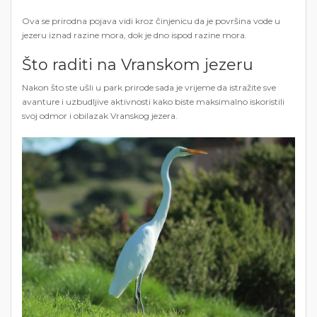
Ova se prirodna pojava vidi kroz činjenicu da je površina vode u
jezeru iznad razine mora, dok je dno ispod razine mora.
Što raditi na Vranskom jezeru
Nakon što ste ušli u park prirode sada je vrijeme da istražite sve
avanture i uzbudljive aktivnosti kako biste maksimalno iskoristili
svoj odmor i obilazak Vranskog jezera.