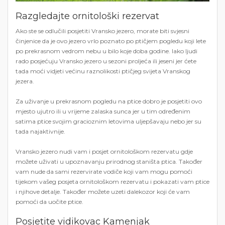
Razgledajte ornitološki rezervat
Ako ste se odlučili posjetiti Vransko jezero, morate biti svjesni
činjenice da je ovo jezero vrlo poznato po ptičjem pogledu koji lete
po prekrasnom vedrom nebu u bilo koje doba godine. Iako ljudi
rado posjećuju Vransko jezero u sezoni proljeća ili jeseni jer ćete
tada moći vidjeti većinu raznolikosti ptičjeg svijeta Vranskog
jezera.
Za uživanje u prekrasnom pogledu na ptice dobro je posjetiti ovo
mjesto ujutro ili u vrijeme zalaska sunca jer u tim određenim
satima ptice svojim gracioznim letovima uljepšavaju nebo jer su
tada najaktivnije.
Vransko jezero nudi vam i posjet ornitološkom rezervatu gdje
možete uživati ​​u upoznavanju prirodnog staništa ptica. Također
vam nude da sami rezervirate vodiče koji vam mogu pomoći
tijekom vašeg posjeta ornitološkom rezervatu i pokazati vam ptice
i njihove detalje. Također možete uzeti dalekozor koji će vam
pomoći da uočite ptice.
Posjetite vidikovac Kamenjak