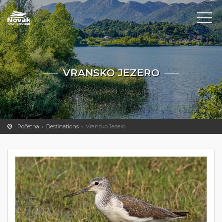
VRANSKO JEZERO
Početna
Destinations
Vransko Jezero