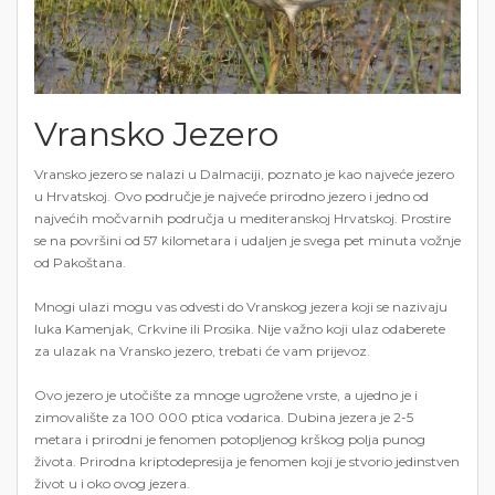
Vransko Jezero
Vransko jezero se nalazi u Dalmaciji, poznato je kao najveće jezero
u Hrvatskoj. Ovo područje je najveće prirodno jezero i jedno od
najvećih močvarnih područja u mediteranskoj Hrvatskoj. Prostire
se na površini od 57 kilometara i udaljen je svega pet minuta vožnje
od Pakoštana.
Mnogi ulazi mogu vas odvesti do Vranskog jezera koji se nazivaju
luka Kamenjak, Crkvine ili Prosika. Nije važno koji ulaz odaberete
za ulazak na Vransko jezero, trebati će vam prijevoz.
Ovo jezero je utočište za mnoge ugrožene vrste, a ujedno je i
zimovalište za 100 000 ptica vodarica. Dubina jezera je 2-5
metara i prirodni je fenomen potopljenog krškog polja punog
života. Prirodna kriptodepresija je fenomen koji je stvorio jedinstven
život u i oko ovog jezera.