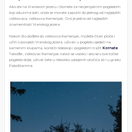
Ako ste na Vranskom jezeru i čeznete za nevjerojatnim pogledom
koji oduzima dah, onda se morate zaputiti do jednog od najljepših
vidikovaca, vidikovca Kamenjak. Ovo je jedna od najljepših
znamenitosti Vranskog jezera.
Nakon što dođete do vidikovca Kamenjak, možete čitati ploče i
učiti o povijesti Vranskog jezera, uživati u pogledu sjedeći na
kamenim klupama, koristiti teleskop i pogledom tražit
Kornate
.
Također, vidikovac Kamenjak nalazi se visoko i ako se s ove točke
pogleda dolje, uživat ćete u nekoliko udaljenih otočića ali I u gradu
Pakoštanima.