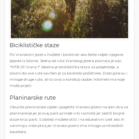
Biciklističke staze
Po Vranskom jezeru možete i biciklirati ako želite vidjeti njegove
ljepote iz blizine. Jedna od ruta Vranskog jezera poznata je kao
"MTB 29 Vrana 1" idealna je biciklistička staza za posjetitelje, a
silazni dio ove rute savršen je za bicikliste početnike. Dostupne su i
mnoge druge rute, ali to ovisi o kondiciji osobe i kilometrima koje
može prijeći.
Planinarske rute
Obucite planinarske cipele i posjetite Vransko jezero na dan-dva za
planinarenje jer je ovaj park prirode vrlo raznolik jer sadrži brojne
staze kroz park. S obitelji možete otići i na edukativni izlet ako ih
zanimaju vrste ptica jer Vransko jezero ima mnogo ornitoloških
lokaliteta.