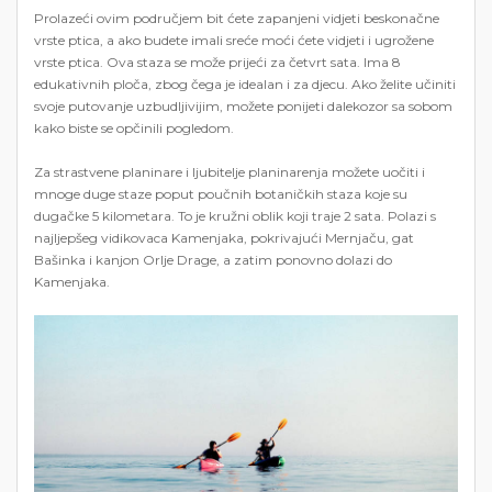
Prolazeći ovim područjem bit ćete zapanjeni vidjeti beskonačne
vrste ptica, a ako budete imali sreće moći ćete vidjeti i ugrožene
vrste ptica. Ova staza se može prijeći za četvrt sata. Ima 8
edukativnih ploča, zbog čega je idealan i za djecu. Ako želite učiniti
svoje putovanje uzbudljivijim, možete ponijeti dalekozor sa sobom
kako biste se opčinili pogledom.
Za strastvene planinare i ljubitelje planinarenja možete uočiti i
mnoge duge staze poput poučnih botaničkih staza koje su
dugačke 5 kilometara. To je kružni oblik koji traje 2 sata. Polazi s
najljepšeg vidikovaca Kamenjaka, pokrivajući Mernjaču, gat
Bašinka i kanjon Orlje Drage, a zatim ponovno dolazi do
Kamenjaka.