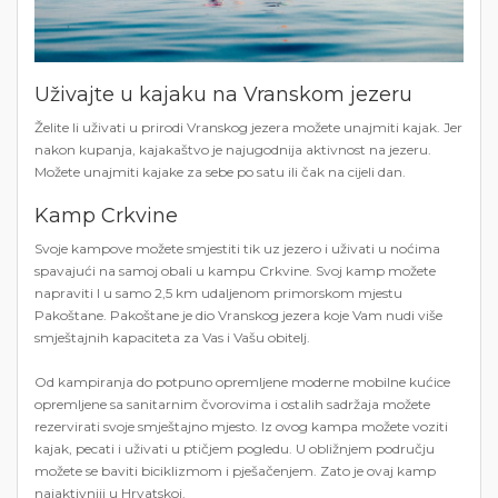
Uživajte u kajaku na Vranskom jezeru
Želite li uživati ​​u prirodi Vranskog jezera možete unajmiti kajak. Jer
nakon kupanja, kajakaštvo je najugodnija aktivnost na jezeru.
Možete unajmiti kajake za sebe po satu ili čak na cijeli dan.
Kamp Crkvine
Svoje kampove možete smjestiti tik uz jezero i uživati ​​u noćima
spavajući na samoj obali u kampu Crkvine. Svoj kamp možete
napraviti I u samo 2,5 km udaljenom primorskom mjestu
Pakoštane. Pakoštane je dio Vranskog jezera koje Vam nudi više
smještajnih kapaciteta za Vas i Vašu obitelj.
Od kampiranja do potpuno opremljene moderne mobilne kućice
opremljene sa sanitarnim čvorovima i ostalih sadržaja možete
rezervirati svoje smještajno mjesto. Iz ovog kampa možete voziti
kajak, pecati i uživati ​​u ptičjem pogledu. U obližnjem području
možete se baviti biciklizmom i pješačenjem. Zato je ovaj kamp
najaktivniji u Hrvatskoj.