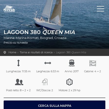
LAGOON 380
QUEEN MIA
Marina: Marina Kornati, Biograd, Croazia
Prezzo su richiesta
Home
Torna ai risultati di ricerca
Lagoon 380
Queen Mia
Lunghezza: 11.55 m
Larghezza: 6.53 m
Anno: 2017
Cabine: 4 + 2
Posti letto: 8 + 2 + 2
WC/Doccia: 2
Motore: 2 x 29 hp
CERCA SULLA MAPPA