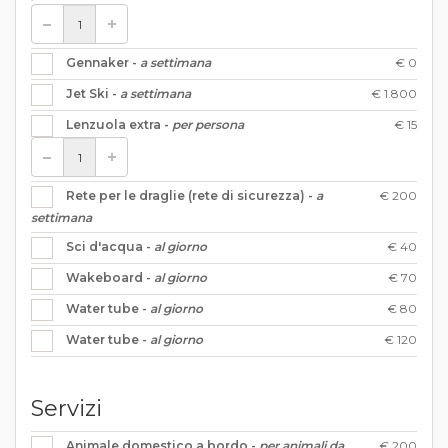
€ 0
Gennaker -
a settimana
€ 1.800
Jet Ski -
a settimana
€ 15
Lenzuola extra -
per persona
€ 200
Rete per le draglie (rete di sicurezza) -
a
settimana
€ 40
Sci d'acqua -
al giorno
€ 70
Wakeboard -
al giorno
€ 80
Water tube -
al giorno
€ 120
Water tube -
al giorno
Servizi
€ 200
Animale domestico a bordo -
per animali da