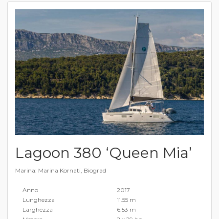
Lagoon 380 ‘Queen Mia’
Marina: Marina Kornati, Biograd
Anno
2017
Lunghezza
11.55 m
Larghezza
6.53 m