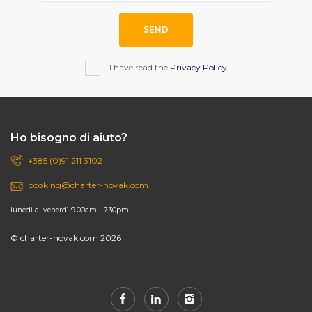
SEND
I have read the
Privacy Policy
Ho bisogno di aiuto?
+385 (0)91 211 3102
booking@charter-novak.com
lunedi al venerdì 9.00am - 7.30pm
© charter-novak.com 2026