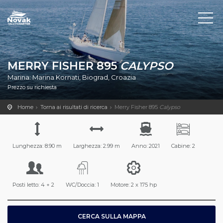
MERRY FISHER 895
CALYPSO
Marina: Marina Kornati, Biograd, Croazia
Prezzo su richiesta
Home
Torna ai risultati di ricerca
Merry Fisher 895
Calypso
Lunghezza: 8.90 m
Larghezza: 2.99 m
Anno: 2021
Cabine: 2
Posti letto: 4 + 2
WC/Doccia: 1
Motore: 2 x 175 hp
CERCA SULLA MAPPA