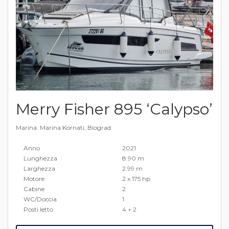
Merry Fisher 895 ‘Calypso’
Marina: Marina Kornati, Biograd
Anno
2021
Lunghezza
8.90 m
Larghezza
2.99 m
Motore
2 x 175 hp
Cabine
2
WC/Doccia
1
Posti letto
4 + 2