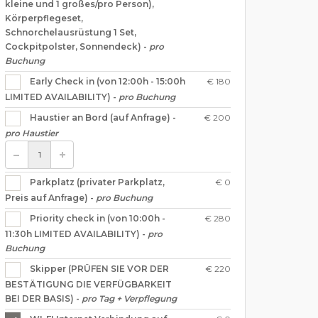
kleine und 1 großes/pro Person),
Körperpflegeset,
Schnorchelausrüstung 1 Set,
Cockpitpolster, Sonnendeck) -
pro
Buchung
€ 180
Early Check in (von 12:00h - 15:00h
LIMITED AVAILABILITY) -
pro Buchung
€ 200
Haustier an Bord (auf Anfrage) -
pro Haustier
€ 0
Parkplatz (privater Parkplatz,
Preis auf Anfrage) -
pro Buchung
€ 280
Priority check in (von 10:00h -
11:30h LIMITED AVAILABILITY) -
pro
Buchung
€ 220
Skipper (PRÜFEN SIE VOR DER
BESTÄTIGUNG DIE VERFÜGBARKEIT
BEI DER BASIS) -
pro Tag + Verpflegung