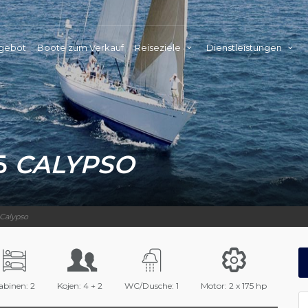
ngebot
Boote zum Verkauf
Reiseziele
Dienstleistungen
5
CALYPSO
Calypso
abinen: 2
Kojen: 4 + 2
WC/Dusche: 1
Motor: 2 x 175 hp