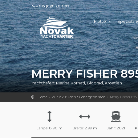
+385 (0)91 211 3102
Flotte
Speziala
MERRY FISHER 89
Yachthafen: Marina Kornati, Biograd, Kroatien
Home
Zurück zu den Suchergebnissen
Merry Fisher 895
Länge: 8.90 m
Breite: 2.99 m
Jahr: 2021
K