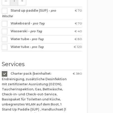
€ 70
Stand up paddle (SUP) -
pro
Woche
€ 70
Wakeboard -
pro Tag
€ 40
Wasserski -
pro Tag
€ 80
Water tube -
pro Tag
€ 120
Water tube -
pro Tag
Services
€ 380
Charter pack (beinhaltet:
Endreinigung, zusätzliche Desinfektion
mit zertifizierter Ausrüstung (OZON),
Taucherinspektion, Gas, Bettwäsche,
Check-in- und Check-out-Service,
Basispaket für Toiletten und Küche,
unbegrenztes WLAN auf dem Boot, 1
Stand Up Paddle (SUP) , Handtuchset (1