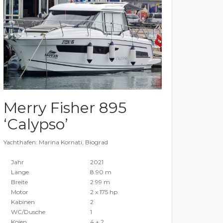
Merry Fisher 895
‘Calypso’
Yachthafen: Marina Kornati, Biograd
Jahr
2021
Länge
8.90 m
Breite
2.99 m
Motor
2 x 175 hp
Kabinen
2
WC/Dusche
1
Kojen
4 + 2