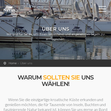
ÜBER UNS
Wir sind für Sie da, um Ihnen ein sicheres und angenehmes Segeln zu
ermöglichen.
Home
Über uns
WARUM
SOLLTEN SIE
UNS
WÄHLEN!
Wenn Sie die einzigartige kroatische Küste erkunden und
genießen möchten, die für Tausende von Inseln, Buchten und
faszinierende Natur bekannt ist, können Sie uns gerne an Bord