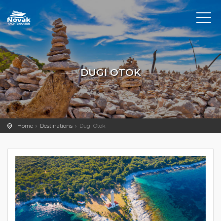
DUGI OTOK
Home
Destinations
Dugi Otok