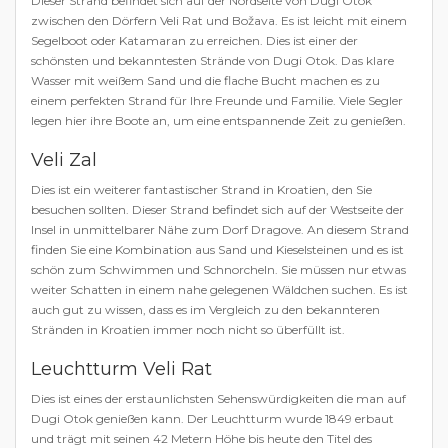
Dieser Strand befindet sich auf der Nordseite von Dugi Otok
zwischen den Dörfern Veli Rat und Božava. Es ist leicht mit einem
Segelboot oder Katamaran zu erreichen. Dies ist einer der
schönsten und bekanntesten Strände von Dugi Otok. Das klare
Wasser mit weißem Sand und die flache Bucht machen es zu
einem perfekten Strand für Ihre Freunde und Familie. Viele Segler
legen hier ihre Boote an, um eine entspannende Zeit zu genießen.
Veli Zal
Dies ist ein weiterer fantastischer Strand in Kroatien, den Sie
besuchen sollten. Dieser Strand befindet sich auf der Westseite der
Insel in unmittelbarer Nähe zum Dorf Dragove. An diesem Strand
finden Sie eine Kombination aus Sand und Kieselsteinen und es ist
schön zum Schwimmen und Schnorcheln. Sie müssen nur etwas
weiter Schatten in einem nahe gelegenen Wäldchen suchen. Es ist
auch gut zu wissen, dass es im Vergleich zu den bekannteren
Stränden in Kroatien immer noch nicht so überfüllt ist.
Leuchtturm Veli Rat
Dies ist eines der erstaunlichsten Sehenswürdigkeiten die man auf
Dugi Otok genießen kann. Der Leuchtturm wurde 1849 erbaut
und trägt mit seinen 42 Metern Höhe bis heute den Titel des