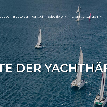
ngebot
Boote zum Verkauf
Reiseziele
Dienstleistungen
STE DER YACHTHÄ