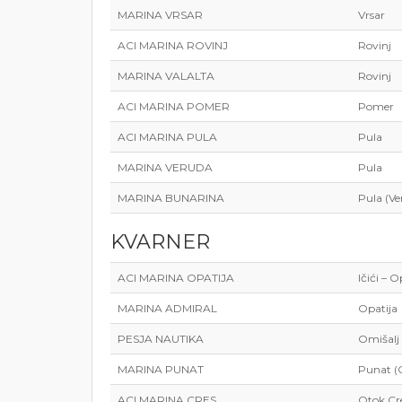
MARINA VRSAR
Vrsar
ACI MARINA ROVINJ
Rovinj
MARINA VALALTA
Rovinj
ACI MARINA POMER
Pomer
ACI MARINA PULA
Pula
MARINA VERUDA
Pula
MARINA BUNARINA
Pula (Ve
KVARNER
ACI MARINA OPATIJA
Ičići – O
MARINA ADMIRAL
Opatija
PESJA NAUTIKA
Omišalj 
MARINA PUNAT
Punat (
ACI MARINA CRES
Otok Cr