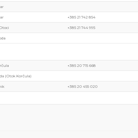
ar
ar
+385 21 742 854
Otoci
+385 21 744 995
oda
rčula
+385 20 715 668
a (Otok Korčula)
ik
+385 20 455 020