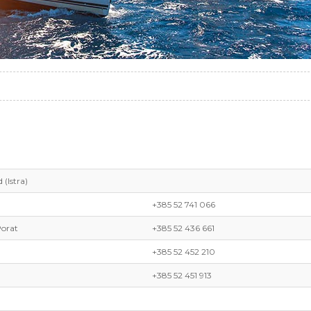
 (Istra)
+385 52 741 066
Porat
+385 52 436 661
+385 52 452 210
+385 52 451 913
a