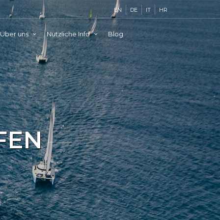
EN
DE
IT
HR
Über uns
Nützliche Info
Blog
FEN