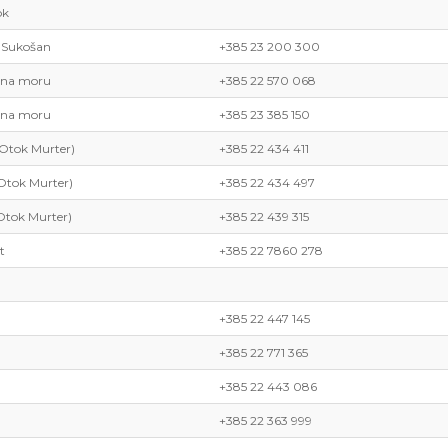
ok
/ Sukošan
+385 23 200 300
 na moru
+385 22 570 068
 na moru
+385 23 385 150
(Otok Murter)
+385 22 434 411
Otok Murter)
+385 22 434 497
Otok Murter)
+385 22 439 315
t
+385 22 7860 278
+385 22 447 145
+385 22 771 365
+385 22 443 086
+385 22 363 999