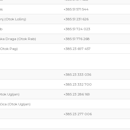
es
+385 51 571 544
inj (Otok Lošinj)
+385 51 231 626
ab
+385 51 724 023
ska Draga (Otok Rab)
+385 51 776 268
(Otok Pag)
+385 23 697 457
+385 23 333 036
+385 23 332 700
tok Ugljan)
+385 23 286 169
ćica (Otok Ugljan)
+385 23 277 006