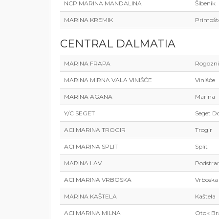
NCP MARINA MANDALINA
Šibenik
MARINA KREMIK
Primošt
CENTRAL DALMATIA
MARINA FRAPA
Rogozni
MARINA MIRNA VALA VINIŠĆE
Vinišće
MARINA AGANA
Marina
Y/C SEGET
Seget Do
ACI MARINA TROGIR
Trogir
ACI MARINA SPLIT
Split
MARINA LAV
Podstra
ACI MARINA VRBOSKA
Vrboska
MARINA KAŠTELA
Kaštela
ACI MARINA MILNA
Otok Br