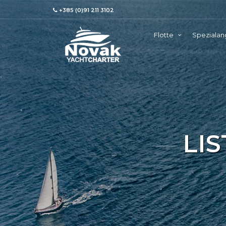
+385 (0)91 211 3102
Flotte
Speziala
LI