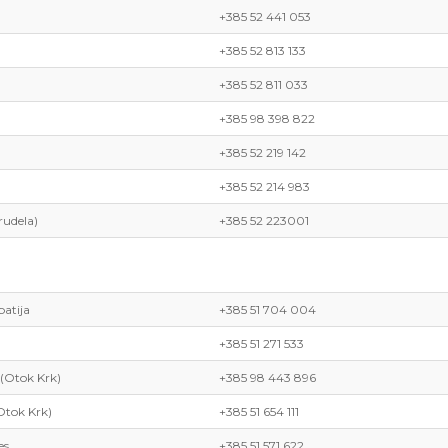
+385 52 441 053
+385 52 813 133
+385 52 811 033
+385 98 398 822
+385 52 219 142
+385 52 214 983
rudela)
+385 52 223001
patija
+385 51 704 004
+385 51 271 533
(Otok Krk)
+385 98 443 896
Otok Krk)
+385 51 654 111
es
+385 51 571 622