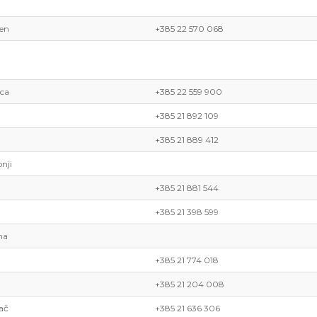
en
+385 22 570 068
ca
+385 22 559 900
+385 21 892 109
+385 21 889 412
nji
+385 21 881 544
+385 21 398 599
na
+385 21 774 018
+385 21 204 008
ač
+385 21 636 306