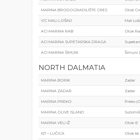
MARINA BRODOGRADILIŠTE CRES
Otok Cr
Y/C MALI LOŠINJ
Mali Loš
ACI MARINA RAB
Otok R
ACI MARINA SUPETARSKA DRAGA
Supetar
ACI MARINA ŠIMUNI
Šimuni 
NORTH DALMATIA
MARINA BORIK
Zadar
MARINA ZADAR
Zadar
MARINA PREKO
Preko (O
MARINA OLIVE ISLAND
Sutomiš
MARINA VELI IŽ
Otok Iž
IST – LUČICA
Otok Ist