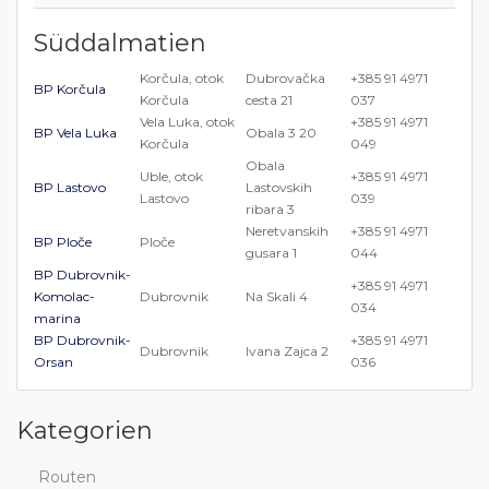
Süddalmatien
Korčula, otok
Dubrovačka
+385 91 4971
BP Korčula
Korčula
cesta 21
037
Vela Luka, otok
+385 91 4971
BP Vela Luka
Obala 3 20
Korčula
049
Obala
Uble, otok
+385 91 4971
BP Lastovo
Lastovskih
Lastovo
039
ribara 3
Neretvanskih
+385 91 4971
BP Ploče
Ploče
gusara 1
044
BP Dubrovnik-
+385 91 4971
Komolac-
Dubrovnik
Na Skali 4
034
marina
BP Dubrovnik-
+385 91 4971
Dubrovnik
Ivana Zajca 2
Orsan
036
Kategorien
Routen