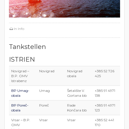
In
Info
Tankstellen
ISTRIEN
Novigrad –
Novigrad
Novigrad
+385 52 726
B.P. OMV
obala
425
Istrabenz
BP Umag-
Umag
Šetalište V.
+385 91 4971
obala
Gortana bb
138
BP Poreč-
Poreč
Rade
+385 91 4971
obala
Končara bb
123
Vrsar – B.P.
Vrsar
Vrsar
+385 52 441
OMV
170