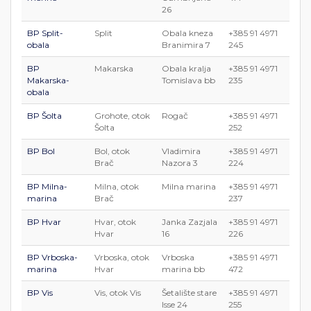
26
BP Split-
Split
Obala kneza
+385 91 4971
obala
Branimira 7
245
BP
Makarska
Obala kralja
+385 91 4971
Makarska-
Tomislava bb
235
obala
BP Šolta
Grohote, otok
Rogač
+385 91 4971
Šolta
252
BP Bol
Bol, otok
Vladimira
+385 91 4971
Brač
Nazora 3
224
BP Milna-
Milna, otok
Milna marina
+385 91 4971
marina
Brač
237
BP Hvar
Hvar, otok
Janka Zazjala
+385 91 4971
Hvar
16
226
BP Vrboska-
Vrboska, otok
Vrboska
+385 91 4971
marina
Hvar
marina bb
472
BP Vis
Vis, otok Vis
Šetalište stare
+385 91 4971
Isse 24
255