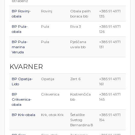
Istrabenz
BP Rovinj-
Rovinj
Obala palih
+385 91 4971
obala
boraca bb
135
BP Pula-
Pula
Riva 3
+385 91 4971
obala
126
BP Pula-
Pula
Pješčana
+385 91 4971
marina
uvala bb
131
Veruda
KVARNER
BP Opatija-
Opatija
Zert 6
+385 91 4971
Lido
161
BP
Crikvenica
Kostrenčića
+385 91 4971
Crikvenica-
bb
145
obala
BP Krk-obala
Krk, otok Krk
Šetalište
+385 91 4971
Svetog
154
Bernardina 8