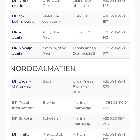
BP Cres-
Cres, otok
Jadranska
+385 91 4971
marina
Cres
obala bb
143
BP Mali
Mali Lošinj,
Priko bb
+385 91 4971
Lošinj-obala
otok Lošinj
157
BP Rab-
Rab, otok
Banjol 103
+385 91 4971
obala
Rab
163
BP Novalja-
Novalja, otok
Obala kneza
+385 91 4971
obala
Pag
Domagoja 2
317
NORDDALMATIEN
BP Zadar-
Zadar
Ulica Kneza
+385 91 4971
Voštarnica
Branimira
329
20a
BP Fuzul
Bibinje
Marina
+385 23 300
International
Dalmacija
728
BP Sukošan
Sukošan
Marina
+385 23 394
Dalmacija
200
BP Preko
Preko, otok
Artić 4
+385 91 4971
Ugljan
321