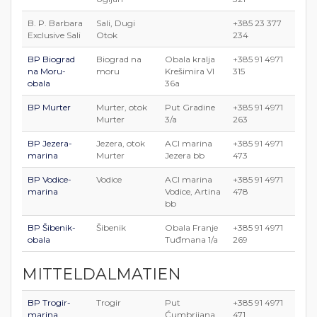
B. P. Barbara
Sali, Dugi
+385 23 377
Exclusive Sali
Otok
234
BP Biograd
Biograd na
Obala kralja
+385 91 4971
na Moru-
moru
Krešimira VI
315
obala
36a
BP Murter
Murter, otok
Put Gradine
+385 91 4971
Murter
3/a
263
BP Jezera-
Jezera, otok
ACI marina
+385 91 4971
marina
Murter
Jezera bb
473
BP Vodice-
Vodice
ACI marina
+385 91 4971
marina
Vodice, Artina
478
bb
BP Šibenik-
Šibenik
Obala Franje
+385 91 4971
obala
Tuđmana 1/a
269
MITTELDALMATIEN
BP Trogir-
Trogir
Put
+385 91 4971
marina
Ćumbrijana
471