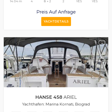
14.04 m
4
8 + 2
2
YES
YES
Preis Auf Anfrage
YACHTDETAILS
+
HANSE 458
ARIEL
Yachthafen: Marina Kornati, Biograd