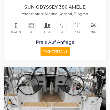
SUN ODYSSEY 380
AMELIE
Yachthafen: Marina Kornati, Biograd
11.22 m
3
6 + 2
2
YES
YES
Preis Auf Anfrage
YACHTDETAILS
+