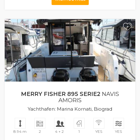
+
MERRY FISHER 895 SERIE2
NAVIS
AMORIS
Yachthafen: Marina Kornati, Biograd
8.94 m
2
4 + 2
1
YES
YES