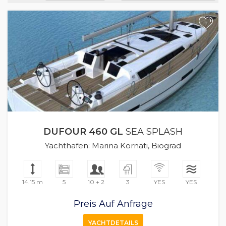
+
DUFOUR 460 GL
SEA SPLASH
Yachthafen: Marina Kornati, Biograd
14.15 m
5
10 + 2
3
YES
YES
Preis Auf Anfrage
YACHTDETAILS