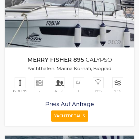
MERRY FISHER 895
CALYPSO
Yachthafen: Marina Kornati, Biograd
8.90 m
2
4 + 2
1
YES
YES
Preis Auf Anfrage
YACHTDETAILS