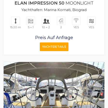
ELAN IMPRESSION 50
MOONLIGHT
Yachthafen: Marina Kornati, Biograd
15.20 m
5 + 1
10 + 2
2
YES
YES
Preis Auf Anfrage
YACHTDETAILS
+