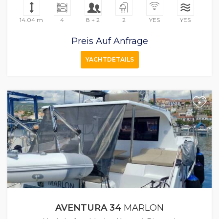
14.04 m
4
8 + 2
2
YES
YES
Preis Auf Anfrage
YACHTDETAILS
+
AVENTURA 34
MARLON