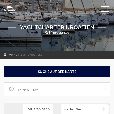
YACHTCHARTER KROATIEN
34
Ergebnisse.
Home
Suchergebnisse
SUCHE AUF DER KARTE
Search & Filters
Sortieren nach: