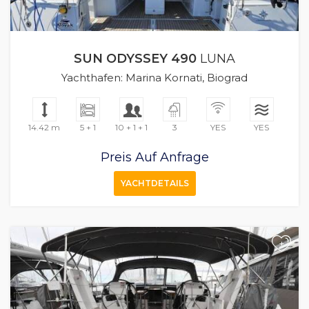
SUN ODYSSEY 490
LUNA
Yachthafen: Marina Kornati, Biograd
14.42 m
5 + 1
10 + 1 + 1
3
YES
YES
Preis Auf Anfrage
YACHTDETAILS
+