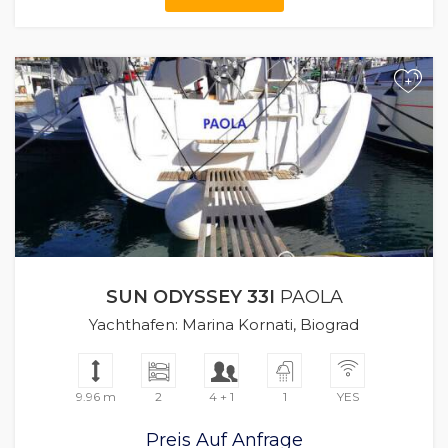
+
SUN ODYSSEY 33I
PAOLA
Yachthafen: Marina Kornati, Biograd
9.96 m
2
4 + 1
1
YES
Preis Auf Anfrage