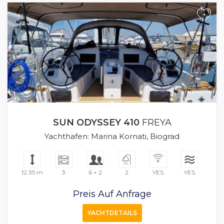
+
SUN ODYSSEY 410
FREYA
Yachthafen: Marina Kornati, Biograd
12.35 m
3
6 + 2
2
YES
YES
Preis Auf Anfrage
YACHTDETAILS