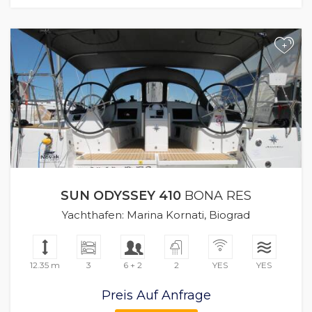
+
SUN ODYSSEY 410
BONA RES
Yachthafen: Marina Kornati, Biograd
12.35 m
3
6 + 2
2
YES
YES
Preis Auf Anfrage