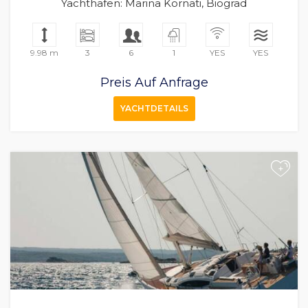
Yachthafen: Marina Kornati, Biograd
9.98 m
3
6
1
YES
YES
Preis Auf Anfrage
YACHTDETAILS
+