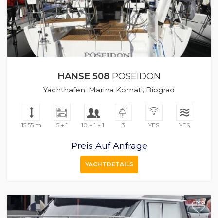
HANSE 508
POSEIDON
Yachthafen: Marina Kornati, Biograd
15.55 m
5 + 1
10 + 1 + 1
3
YES
YES
Preis Auf Anfrage
YACHTDETAILS
+