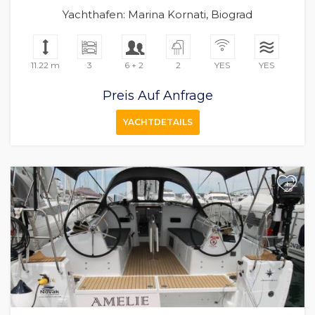
Yachthafen: Marina Kornati, Biograd
11.22 m
3
6 + 2
2
YES
YES
Preis Auf Anfrage
YACHTDETAILS
+