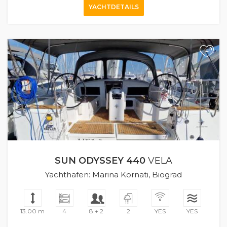
YACHTDETAILS
+
SUN ODYSSEY 440
VELA
Yachthafen: Marina Kornati, Biograd
13.00 m
4
8 + 2
2
YES
YES