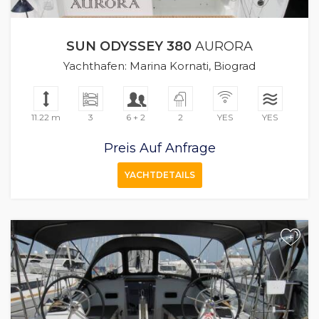
SUN ODYSSEY 380
AURORA
Yachthafen: Marina Kornati, Biograd
11.22 m
3
6 + 2
2
YES
YES
Preis Auf Anfrage
YACHTDETAILS
+