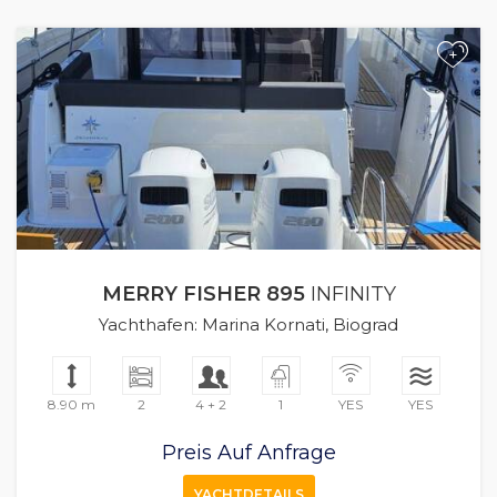
+
MERRY FISHER 895
INFINITY
Yachthafen: Marina Kornati, Biograd
8.90 m
2
4 + 2
1
YES
YES
Preis Auf Anfrage
YACHTDETAILS