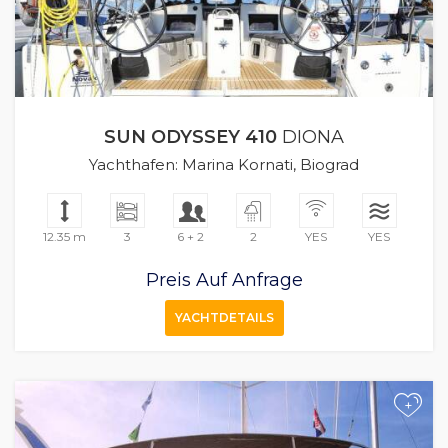
SUN ODYSSEY 410
DIONA
Yachthafen: Marina Kornati, Biograd
12.35 m
3
6 + 2
2
YES
YES
Preis Auf Anfrage
YACHTDETAILS
+