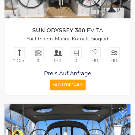
SUN ODYSSEY 380
EVITA
Yachthafen: Marina Kornati, Biograd
11.22 m
3
6 + 2
2
YES
YES
Preis Auf Anfrage
YACHTDETAILS
+