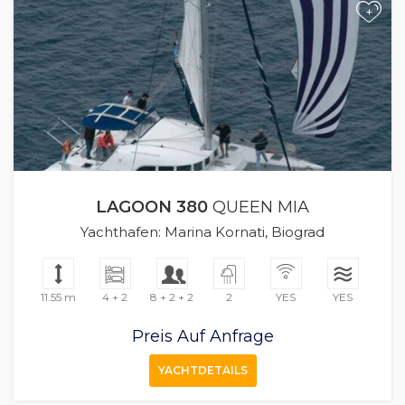
+
LAGOON 380
QUEEN MIA
Yachthafen: Marina Kornati, Biograd
11.55 m
4 + 2
8 + 2 + 2
2
YES
YES
Preis Auf Anfrage
YACHTDETAILS