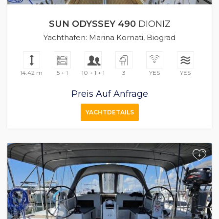
SUN ODYSSEY 490
DIONIZ
Yachthafen: Marina Kornati, Biograd
14.42 m
5 + 1
10 + 1 + 1
3
YES
YES
Preis Auf Anfrage
YACHTDETAILS
+