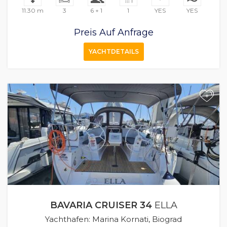
11.30 m
3
6 + 1
1
YES
YES
Preis Auf Anfrage
YACHTDETAILS
+
BAVARIA CRUISER 34
ELLA
Yachthafen: Marina Kornati, Biograd