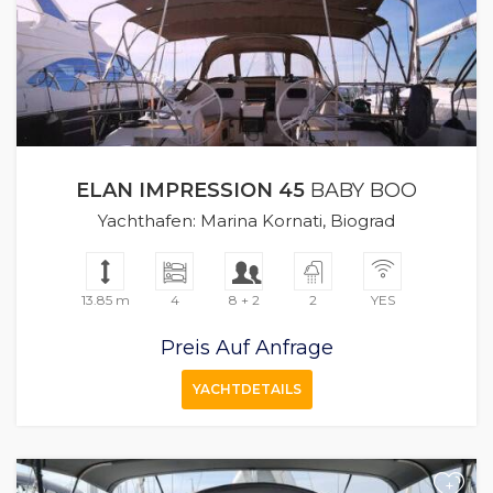
ELAN IMPRESSION 45
BABY BOO
Yachthafen: Marina Kornati, Biograd
13.85 m
4
8 + 2
2
YES
Preis Auf Anfrage
YACHTDETAILS
+