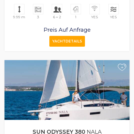
9.99 m
3
6 + 2
1
YES
YES
Preis Auf Anfrage
YACHTDETAILS
+
SUN ODYSSEY 380
NALA