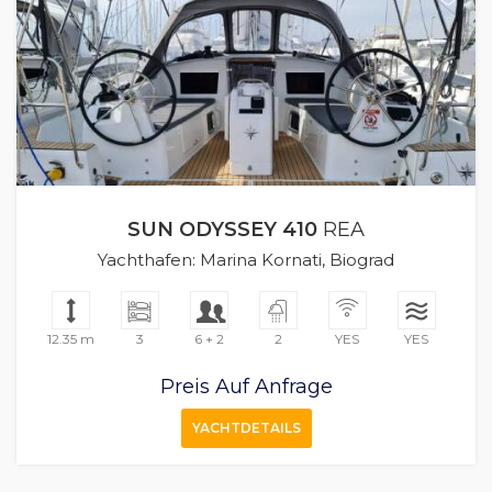
SUN ODYSSEY 410
REA
Yachthafen: Marina Kornati, Biograd
12.35 m
3
6 + 2
2
YES
YES
Preis Auf Anfrage
YACHTDETAILS