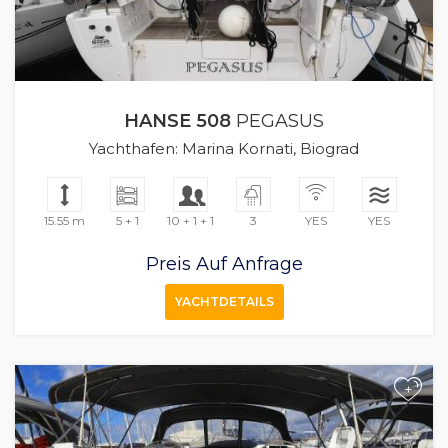
HANSE 508
PEGASUS
Yachthafen: Marina Kornati, Biograd
15.55 m
5 + 1
10 + 1 + 1
3
YES
YES
Preis Auf Anfrage
YACHTDETAILS
+