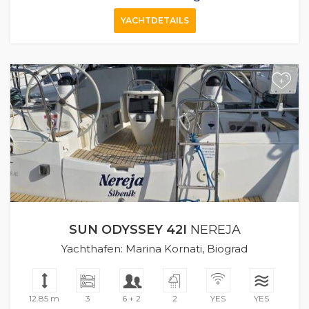
YACHTDETAILS
+
SUN ODYSSEY 42I
NEREJA
Yachthafen: Marina Kornati, Biograd
12.85 m
3
6 + 2
2
YES
YES