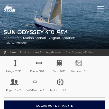
SUN ODYSSEY 410
REA
Yachthafen: Marina Kornati, Biograd, Kroatien
Preis Auf Anfrage
Home
Zurück zu den Suchergebnissen
Sun Odyssey 410
Rea
Länge: 12.35 m
Breite: 3.99 m
Jahr: 2022
Kabinen: 3
Kojen: 6 + 2
WC/Dusche: 2
Motor: 1 x 45 hp
SUCHE AUF DER KARTE