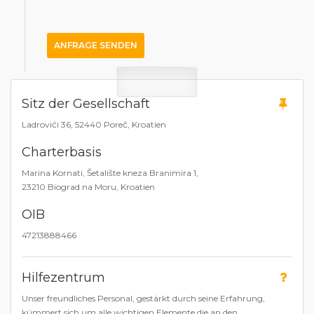
ANFRAGE SENDEN
Sitz der Gesellschaft
Ladrovići 36, 52440 Poreč, Kroatien
Charterbasis
Marina Kornati, Šetalište kneza Branimira 1,
23210 Biograd na Moru, Kroatien
OIB
47213888466
Hilfezentrum
Unser freundliches Personal, gestärkt durch seine Erfahrung,
kümmert sich um alle wichtigen Elemente die an den