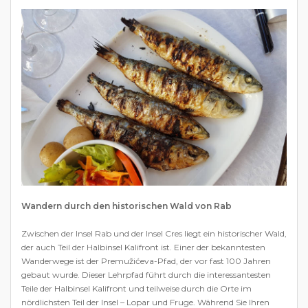
Wandern durch den historischen Wald von Rab
Zwischen der Insel Rab und der Insel Cres liegt ein historischer Wald,
der auch Teil der Halbinsel Kalifront ist. Einer der bekanntesten
Wanderwege ist der Premužićeva-Pfad, der vor fast 100 Jahren
gebaut wurde. Dieser Lehrpfad führt durch die interessantesten
Teile der Halbinsel Kalifront und teilweise durch die Orte im
nördlichsten Teil der Insel – Lopar und Fruge. Während Sie Ihren