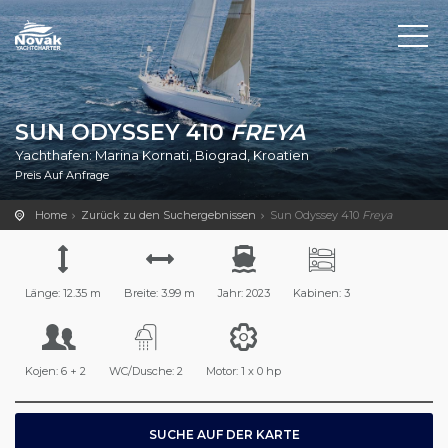
SUN ODYSSEY 410
FREYA
Yachthafen: Marina Kornati, Biograd, Kroatien
Preis Auf Anfrage
Home
Zurück zu den Suchergebnissen
Sun Odyssey 410
Freya
Länge: 12.35 m
Breite: 3.99 m
Jahr: 2023
Kabinen: 3
Kojen: 6 + 2
WC/Dusche: 2
Motor: 1 x 0 hp
SUCHE AUF DER KARTE