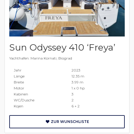
Sun Odyssey 410 ‘Freya’
Yachthafen: Marina Kornati, Biograd
Jahr
2023
Länge
12.35 m
Breite
3.99 m
Motor
1 x 0 hp
Kabinen
3
WC/Dusche
2
Kojen
6 + 2
ZUR WUNSCHLISTE