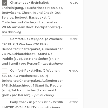
€ 260
Charter pack (beinhaltet:
Endreinigung, Taucherinspektion, Gas,
Bettwäsche, Check-In und Check-Out-
Service, Beiboot, Basispaket für
Toiletten und Küche, unbegrenztes
WLAN auf dem Boot, Cockpitpolster) -
pro Buchung
€ 380
Comfort-Paket (2,5hp, (2 Wochen:
520 EUR, 3 Wochen: 620 EUR)
Beinhaltet: Charterpaket, Außenborder
2,5 PS, Schlauchboot, 1 Stand Up
Paddle (sup), Set Handtücher (1 klein
und 1 groß / pro Person)) -
pro Buchung
€ 400
Comfort-Paket (6hp, (2 Wochen:
540 EUR, 3 Wochen: 680 EUR)
Beinhaltet: Charterpaket, Außenborder
6PS, Schlauchboot, 1 Stand Up Paddle
(sup), Set Handtücher (1 klein und 1
groß / pro Person)) -
pro Buchung
€ 200
Early Check in (von 12:00h - 15:00h
LIMITED AVAILABILITY) -
pro Buchung