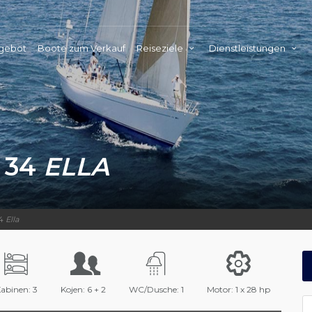
ngebot
Boote zum Verkauf
Reiseziele
Dienstleistungen
 34
ELLA
34
Ella
abinen: 3
Kojen: 6 + 2
WC/Dusche: 1
Motor: 1 x 28 hp