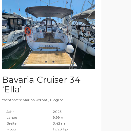
Bavaria Cruiser 34
‘Ella’
Yachthafen: Marina Kornati, Biograd
Jahr
2025
Länge
9.99 m
Breite
3.42 m
Motor
1 x 28 hp