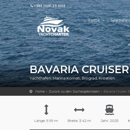
+385 (0)91 211 3102
Flotte
Speziala
BAVARIA CRUISER
Yachthafen: Marina Kornati, Biograd, Kroatien
Home
Zurück zu den Suchergebnissen
Bavaria Cruiser 
Länge: 9.99 m
Breite: 3.42 m
Jahr: 2025
K