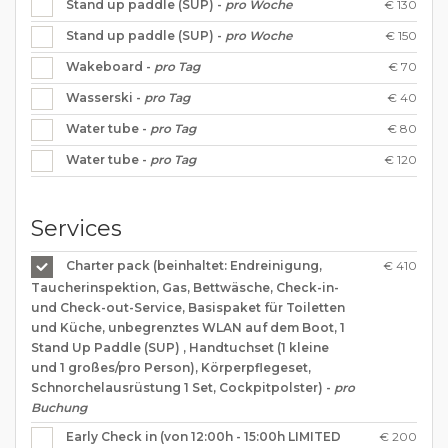
€ 130
Stand up paddle (SUP) -
pro Woche
€ 150
Stand up paddle (SUP) -
pro Woche
€ 70
Wakeboard -
pro Tag
€ 40
Wasserski -
pro Tag
€ 80
Water tube -
pro Tag
€ 120
Water tube -
pro Tag
Services
€ 410
Charter pack (beinhaltet: Endreinigung,
Taucherinspektion, Gas, Bettwäsche, Check-in-
und Check-out-Service, Basispaket für Toiletten
und Küche, unbegrenztes WLAN auf dem Boot, 1
Stand Up Paddle (SUP) , Handtuchset (1 kleine
und 1 großes/pro Person), Körperpflegeset,
Schnorchelausrüstung 1 Set, Cockpitpolster) -
pro
Buchung
€ 200
Early Check in (von 12:00h - 15:00h LIMITED