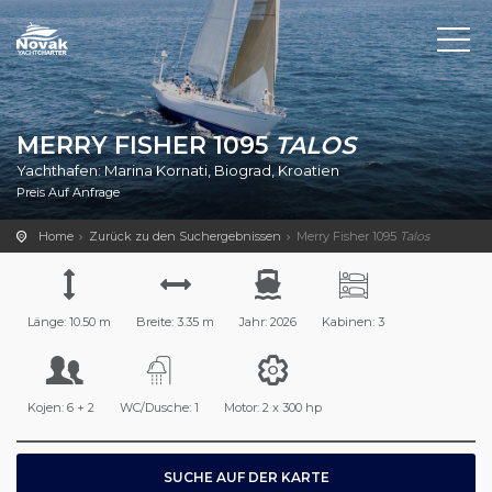
MERRY FISHER 1095
TALOS
Yachthafen: Marina Kornati, Biograd, Kroatien
Preis Auf Anfrage
Home
Zurück zu den Suchergebnissen
Merry Fisher 1095
Talos
Länge: 10.50 m
Breite: 3.35 m
Jahr: 2026
Kabinen: 3
Kojen: 6 + 2
WC/Dusche: 1
Motor: 2 x 300 hp
SUCHE AUF DER KARTE