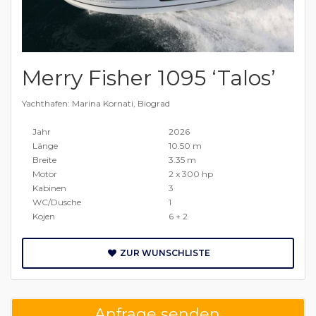
Merry Fisher 1095 ‘Talos’
Yachthafen: Marina Kornati, Biograd
Jahr
2026
Länge
10.50 m
Breite
3.35 m
Motor
2 x 300 hp
Kabinen
3
WC/Dusche
1
Kojen
6 + 2
ZUR WUNSCHLISTE
Anfrage senden