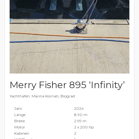
Merry Fisher 895 ‘Infinity’
Yachthafen: Marina Kornati, Biograd
Jahr
2024
Länge
8.90 m
Breite
2.99 m
Motor
2 x 200 hp
Kabinen
2