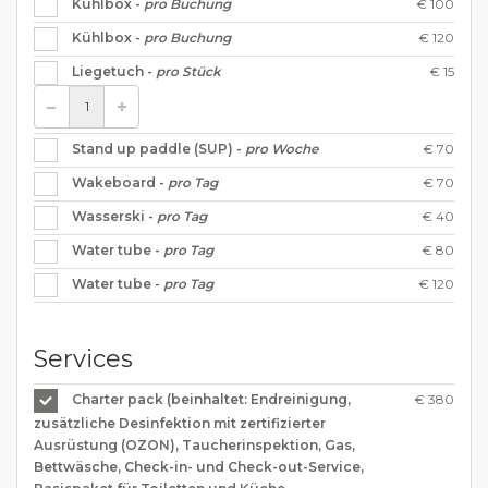
€ 100
Kühlbox -
pro Buchung
€ 120
Kühlbox -
pro Buchung
€ 15
Liegetuch -
pro Stück
€ 70
Stand up paddle (SUP) -
pro Woche
€ 70
Wakeboard -
pro Tag
€ 40
Wasserski -
pro Tag
€ 80
Water tube -
pro Tag
€ 120
Water tube -
pro Tag
Services
€ 380
Charter pack (beinhaltet: Endreinigung,
zusätzliche Desinfektion mit zertifizierter
Ausrüstung (OZON), Taucherinspektion, Gas,
Bettwäsche, Check-in- und Check-out-Service,