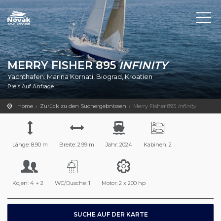
MERRY FISHER 895
INFINITY
Yachthafen: Marina Kornati, Biograd, Kroatien
Preis Auf Anfrage
Home
Zurück zu den Suchergebnissen
Merry Fisher 895
Infinity
Länge: 8.90 m
Breite: 2.99 m
Jahr: 2024
Kabinen: 2
Kojen: 4 + 2
WC/Dusche: 1
Motor: 2 x 200 hp
SUCHE AUF DER KARTE