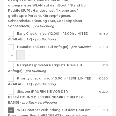
Basispaket für Toiletten und Küche,
unbegrenztes WLAN auf dem Boot, 1 Stand Up
Paddle (SUP) , Handtuchset (1 kleine und 1
großes/pro Person), Körperpflegeset,
Schnorchelausrüstung 1 Set, Cockpitpolster,
Sonnendeck) -
pro Buchung
€ 180
Early Check in (von 12:00h - 15:00h LIMITED
AVAILABILITY) -
pro Buchung
€ 200
Haustier an Bord (auf Anfrage) -
pro Haustier
€ 0
Parkplatz (privater Parkplatz, Preis auf
Anfrage) -
pro Buchung
€ 280
Priority check in (von 10:00h - 11:30h LIMITED
AVAILABILITY) -
pro Buchung
€ 220
Skipper (PRÜFEN SIE VOR DER
BESTÄTIGUNG DIE VERFÜGBARKEIT BEI DER
BASIS) -
pro Tag + Verpflegung
€ 0
WI-FI Internet Verbindung auf dem Boot (im
Preis inbegriffen, UNBEGRENZT) -
pro Buchung