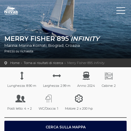
MERRY FISHER 895
INFINITY
Marina: Marina Kornati, Biograd, Croazia
Prezzo su richiesta
Home
Torna ai risultati di ricerca
Merry Fisher 895
Infinity
Lunghezza: 8.90 m
Larghezza: 2.99 m
Anno: 2024
Cabine: 2
Posti letto: 4 + 2
WC/Doccia: 1
Motore: 2 x 200 hp
CERCA SULLA MAPPA