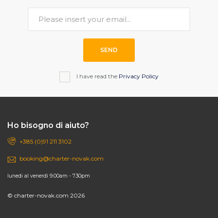
SEND
I have read the
Privacy Policy
Ho bisogno di aiuto?
+385 (0)91 211 3102
booking@charter-novak.com
lunedi al venerdì 9.00am - 7.30pm
© charter-novak.com 2026