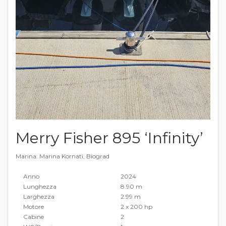
Merry Fisher 895 ‘Infinity’
Marina: Marina Kornati, Biograd
Anno
2024
Lunghezza
8.90 m
Larghezza
2.99 m
Motore
2 x 200 hp
Cabine
2