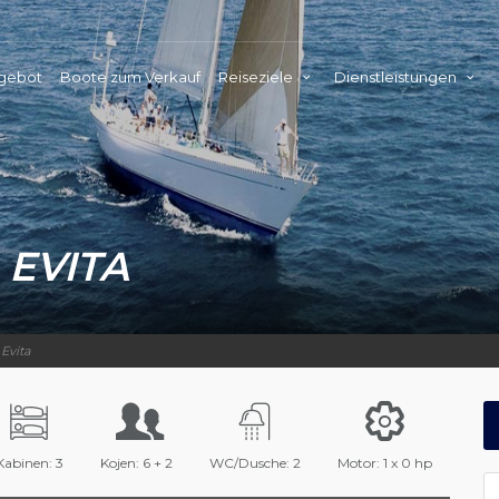
ngebot
Boote zum Verkauf
Reiseziele
Dienstleistungen
0
EVITA
0
Evita
Kabinen: 3
Kojen: 6 + 2
WC/Dusche: 2
Motor: 1 x 0 hp