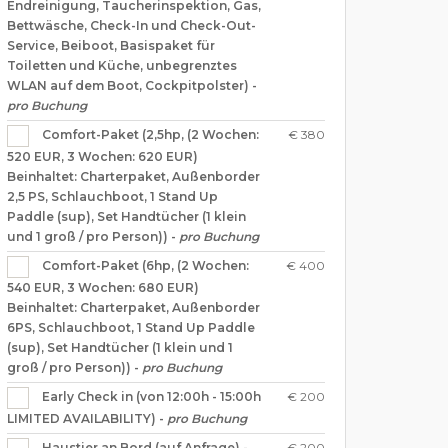
Endreinigung, Taucherinspektion, Gas,
Bettwäsche, Check-In und Check-Out-
Service, Beiboot, Basispaket für
Toiletten und Küche, unbegrenztes
WLAN auf dem Boot, Cockpitpolster) -
pro Buchung
€ 380
Comfort-Paket (2,5hp, (2 Wochen:
520 EUR, 3 Wochen: 620 EUR)
Beinhaltet: Charterpaket, Außenborder
2,5 PS, Schlauchboot, 1 Stand Up
Paddle (sup), Set Handtücher (1 klein
und 1 groß / pro Person)) -
pro Buchung
€ 400
Comfort-Paket (6hp, (2 Wochen:
540 EUR, 3 Wochen: 680 EUR)
Beinhaltet: Charterpaket, Außenborder
6PS, Schlauchboot, 1 Stand Up Paddle
(sup), Set Handtücher (1 klein und 1
groß / pro Person)) -
pro Buchung
€ 200
Early Check in (von 12:00h - 15:00h
LIMITED AVAILABILITY) -
pro Buchung
€ 200
Haustier an Bord (auf Anfrage) -