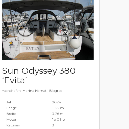
Sun Odyssey 380
‘Evita’
Yachthafen: Marina Kornati, Biograd
Jahr
2024
Länge
11.22 m
Breite
3.76 m
Motor
1 x 0 hp
Kabinen
3