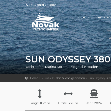
+385 (0)91 211 3102
Flotte
Speziala
SUN ODYSSEY 38
Yachthafen: Marina Kornati, Biograd, Kroatien
Home
Zurück zu den Suchergebnissen
Sun Odyssey 38
Länge: 11.22 m
Breite: 3.76 m
Jahr: 2024