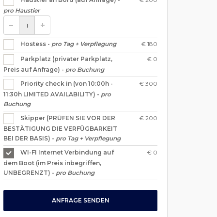
pro Haustier
€ 180
Hostess -
pro Tag + Verpflegung
€ 0
Parkplatz (privater Parkplatz,
Preis auf Anfrage) -
pro Buchung
€ 300
Priority check in (von 10:00h -
11:30h LIMITED AVAILABILITY) -
pro
Buchung
€ 200
Skipper (PRÜFEN SIE VOR DER
BESTÄTIGUNG DIE VERFÜGBARKEIT
BEI DER BASIS) -
pro Tag + Verpflegung
€ 0
WI-FI Internet Verbindung auf
dem Boot (im Preis inbegriffen,
UNBEGRENZT) -
pro Buchung
ANFRAGE SENDEN