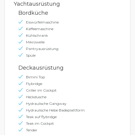
Yachtausrüstung
Bordküche
Eiswürfelmaschine
Kaffeemaschine
Kühlschrank
Mikrowelle
Pantryausrüstung
Spüle
Deckausrüstung
Bimini Top
Flybridge
Griller im Cockpit
Heckdusche
Hydraulische Gangway
Hydraulische Hebe Badeplattform
Teak auf flybridge
Teak im Cockpit
Tender