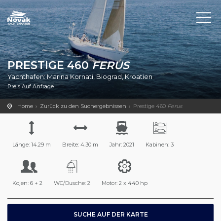
PRESTIGE 460
FERUS
Yachthafen: Marina Kornati, Biograd, Kroatien
Preis Auf Anfrage
Home
Zurück zu den Suchergebnissen
Prestige 460
Ferus
Länge: 14.29 m
Breite: 4.30 m
Jahr: 2021
Kabinen: 3
Kojen: 6 + 2
WC/Dusche: 2
Motor: 2 x 440 hp
SUCHE AUF DER KARTE