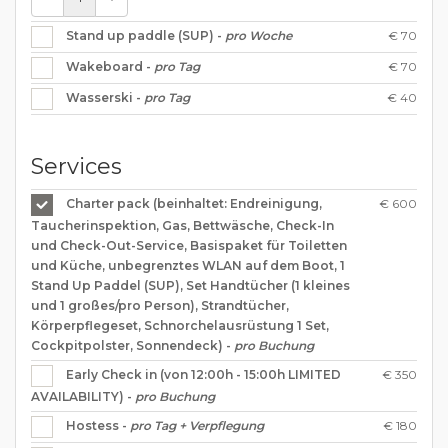
€ 70
Stand up paddle (SUP) -
pro Woche
€ 70
Wakeboard -
pro Tag
€ 40
Wasserski -
pro Tag
Services
€ 600
Charter pack (beinhaltet: Endreinigung,
Taucherinspektion, Gas, Bettwäsche, Check-In
und Check-Out-Service, Basispaket für Toiletten
und Küche, unbegrenztes WLAN auf dem Boot, 1
Stand Up Paddel (SUP), Set Handtücher (1 kleines
und 1 großes/pro Person), Strandtücher,
Körperpflegeset, Schnorchelausrüstung 1 Set,
Cockpitpolster, Sonnendeck) -
pro Buchung
€ 350
Early Check in (von 12:00h - 15:00h LIMITED
AVAILABILITY) -
pro Buchung
€ 180
Hostess -
pro Tag + Verpflegung