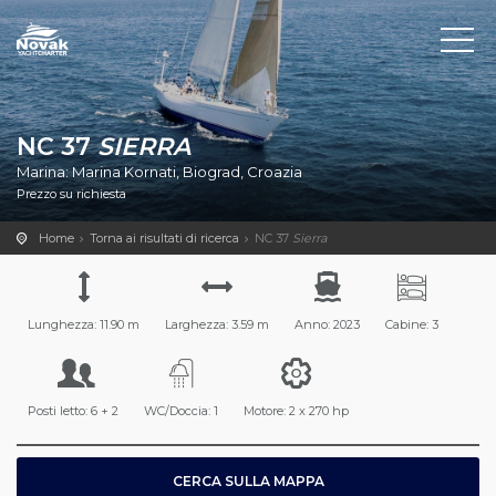
NC 37
SIERRA
Marina: Marina Kornati, Biograd, Croazia
Prezzo su richiesta
Home
Torna ai risultati di ricerca
NC 37
Sierra
Lunghezza: 11.90 m
Larghezza: 3.59 m
Anno: 2023
Cabine: 3
Posti letto: 6 + 2
WC/Doccia: 1
Motore: 2 x 270 hp
CERCA SULLA MAPPA