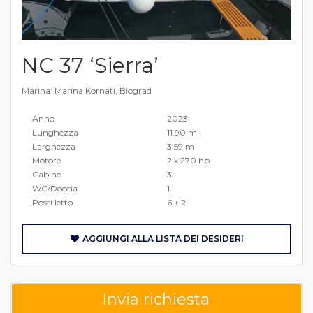
NC 37 ‘Sierra’
Marina: Marina Kornati, Biograd
Anno
2023
Lunghezza
11.90 m
Larghezza
3.59 m
Motore
2 x 270 hp
Cabine
3
WC/Doccia
1
Posti letto
6 + 2
AGGIUNGI ALLA LISTA DEI DESIDERI
Invia richiesta