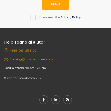
SEND
I have read the
Privacy Policy
Ho bisogno di aiuto?
+385 (0)91 211 3102
booking@charter-novak.com
lunedi al venerdì 9.00am - 7.30pm
© charter-novak.com 2026